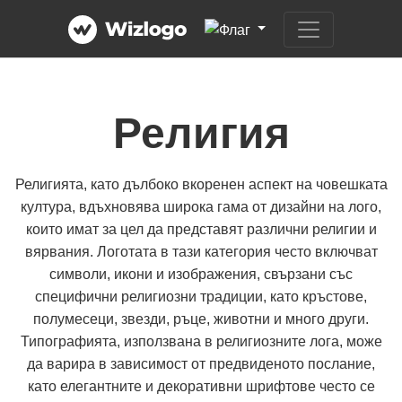
Религия
Религията, като дълбоко вкоренен аспект на човешката
култура, вдъхновява широка гама от дизайни на лого,
които имат за цел да представят различни религии и
вярвания. Логотата в тази категория често включват
символи, икони и изображения, свързани със
специфични религиозни традиции, като кръстове,
полумесеци, звезди, ръце, животни и много други.
Типографията, използвана в религиозните лога, може
да варира в зависимост от предвиденото послание,
като елегантните и декоративни шрифтове често се