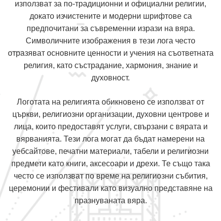
използват за по-традиционни и официални религии,
докато изчистените и модерни шрифтове са
предпочитани за съвременни изрази на вяра.
Символичните изображения в тези лога често
отразяват основните ценности и учения на съответната
религия, като състрадание, хармония, знание и
духовност.
Логотата на религията обикновено се използват от
църкви, религиозни организации, духовни центрове и
лица, които предоставят услуги, свързани с вярата и
вярванията. Тези лога могат да бъдат намерени на
уебсайтове, печатни материали, табели и религиозни
предмети като книги, аксесоари и дрехи. Те също така
често се използват по време на религиозни събития,
церемонии и фестивали като визуално представяне на
празнуваната вяра.