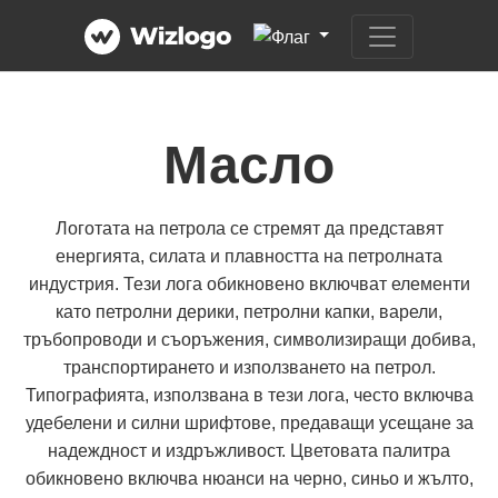
Масло
Логотата на петрола се стремят да представят
енергията, силата и плавността на петролната
индустрия. Тези лога обикновено включват елементи
като петролни дерики, петролни капки, варели,
тръбопроводи и съоръжения, символизиращи добива,
транспортирането и използването на петрол.
Типографията, използвана в тези лога, често включва
удебелени и силни шрифтове, предаващи усещане за
надеждност и издръжливост. Цветовата палитра
обикновено включва нюанси на черно, синьо и жълто,