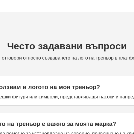
Често задавани въпроси
 отговори относно създаването на лого на треньор в платф
олзвам в логото на моя треньор?
вешки фигури или символи, представляващи насоки и напре
о на треньор е важно за моята марка?
да помогне за установяване на доверие, привличане на кл