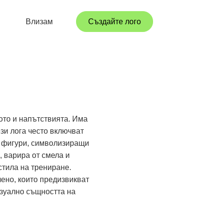
Влизам
Създайте лого
ото и напътствията. Има
зи лога често включват
и фигури, символизиращи
, варира от смела и
стила на трениране.
ено, които предизвикват
изуално същността на