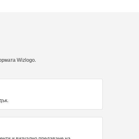
ормата Wizlogo.
дък.
иенти и визуално предаване на