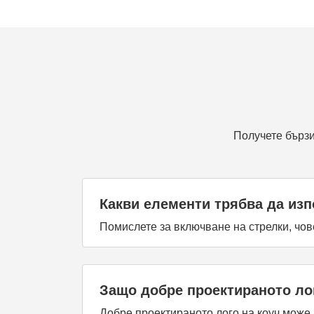
Получете бързи
Какви елементи трябва да изп
Помислете за включване на стрелки, чо
Защо добре проектираното лог
Добре проектираното лого на коуч може 