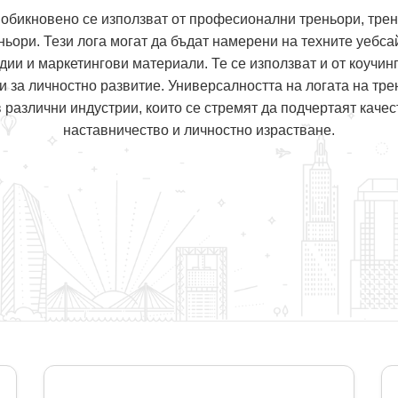
 обикновено се използват от професионални треньори, трен
ньори. Тези лога могат да бъдат намерени на техните уебсай
ии и маркетингови материали. Те се използват и от коучинг
 за личностно развитие. Универсалността на логата на тр
 различни индустрии, които се стремят да подчертаят качес
наставничество и личностно израстване.