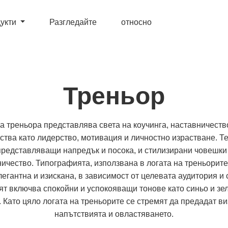
укти
Разгледайте
относно
Треньор
на треньора представлява света на коучинга, наставничеств
ества като лидерство, мотивация и личностно израстване. Те
 представляващи напредък и посока, и стилизирани човешк
ичество. Типографията, използвана в логата на треньорите
егантна и изискана, в зависимост от целевата аудитория и 
ят включва спокойни и успокояващи тонове като синьо и зел
 Като цяло логата на треньорите се стремят да предадат в
напътствията и овластяването.