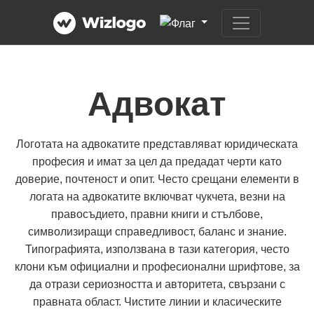
Адвокат
Логотата на адвокатите представляват юридическата
професия и имат за цел да предадат черти като
доверие, почтеност и опит. Често срещани елементи в
логата на адвокатите включват чукчета, везни на
правосъдието, правни книги и стълбове,
символизиращи справедливост, баланс и знание.
Типографията, използвана в тази категория, често
клони към официални и професионални шрифтове, за
да отрази сериозността и авторитета, свързани с
правната област. Чистите линии и класическите