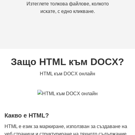
Изтеглете толкова файлове, колкото
искате, с едно кликване.
Защо HTML към DOCX?
HTML към DOCX онлайн
Какво е HTML?
HTML е език за маркиране, използван за създаване на
уеб страници и структуриране на тяхното съдържание.