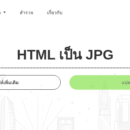
า
สำรวจ
เกี่ยวกับ
HTML เป็น JPG
ล์เพิ่มเติม
แปล