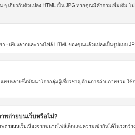
้น ๆ เกี่ยวกับตัวแปลง HTML เป็น JPG หากคุณมีคำถามเพิ่มเติม โป
งเรา - เพียงลากและวางไฟล์ HTML ของคุณแล้วแปลงเป็นรูปแบบ J
งแพร่หลายซึ่งพัฒนาโดยกลุ่มผู้เชี่ยวชาญด้านการถ่ายภาพร่วม ใช้
าพถ่ายบนเว็บหรือไม่?
ภาพถ่ายบนเว็บเนื่องจากขนาดไฟล์เล็กและความเข้ากันได้ในวงกว้าง