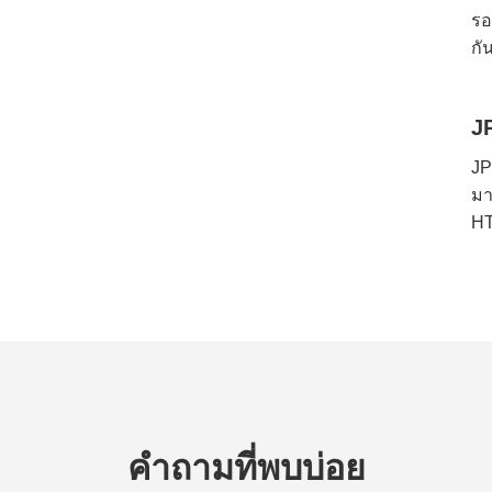
รอ
กั
J
JP
มา
HT
คำถามที่พบบ่อย