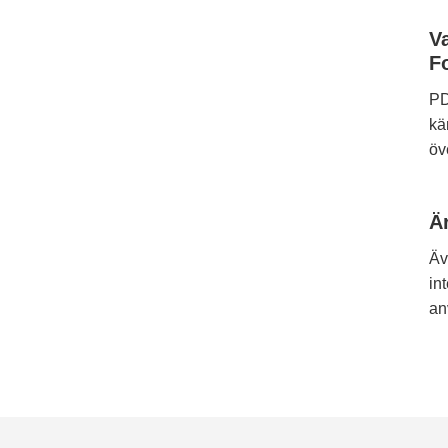
V
F
PD
kä
öv
Ä
Äv
in
an