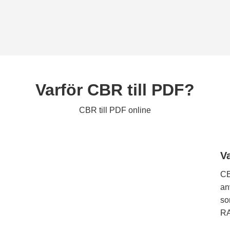
Varför CBR till PDF?
CBR till PDF online
V
CB
an
so
RA