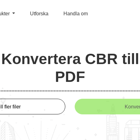
ukter
Utforska
Handla om
Konvertera CBR till
PDF
l fler filer
Konver