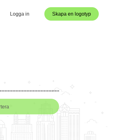
Logga in
Skapa en logotyp
tera