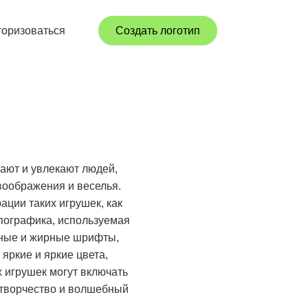
торизоваться
Создать логотип
кают и увлекают людей,
 воображения и веселья.
ции таких игрушек, как
пографика, используемая
енные и жирные шрифты,
яркие и яркие цвета,
 игрушек могут включать
, творчество и волшебный