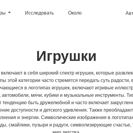
ары
Исследовать
Около
Ав
Игрушки
 включают в себя широкий спектр игрушек, которые развле
пы этой категории часто стремятся передать суть радости,
чающиеся в логотипах игрушек, включают игривые иллюстра
 автомобили, мячи, кубики и музыкальные инструменты. Ти
ет тенденцию быть дружелюбной и часто включает закругл
ние доступности и детского удивления. Также преобладают 
нения и энергии. Символические изображения в логотипах
зды, смайлики, пузыри и радуги, символизирующие счастье
мир детства.