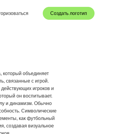
торизоваться
Создать логотип
а, который объединяет
ь, связанные с игрой.
 действующих игроков и
оторый он воспитывает.
илу и динамизм. Обычно
особность. Символические
лементы, как футбольный
я, создавая визуальное
оков.