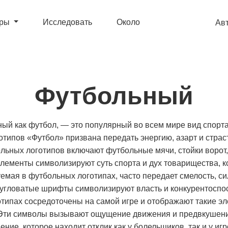
ары
Исследовать
Около
Ав
Футбольный
ный как футбол, — это популярный во всем мире вид спорт
отипов «Футбол» призвана передать энергию, азарт и страст
ьных логотипов включают футбольные мячи, стойки ворот,
лементы символизируют суть спорта и дух товарищества, к
емая в футбольных логотипах, часто передает смелость, с
и угловатые шрифты символизируют власть и конкурентосп
отипах сосредоточены на самой игре и отображают такие э
. Эти символы вызывают ощущение движения и предвкушени
ение, которое находит отклик как у болельщиков, так и у игр