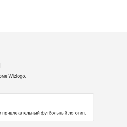
ы
рме Wizlogo.
?
но привлекательный футбольный логотип.