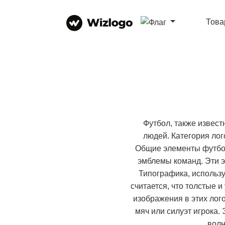
Тов
Футбол, также извест
людей. Категория лог
Общие элементы футбол
эмблемы команд. Эти э
Типографика, использу
считается, что толстые 
изображения в этих лог
мяч или силуэт игрока
волн