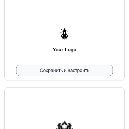
Your Logo
Сохранить и настроить