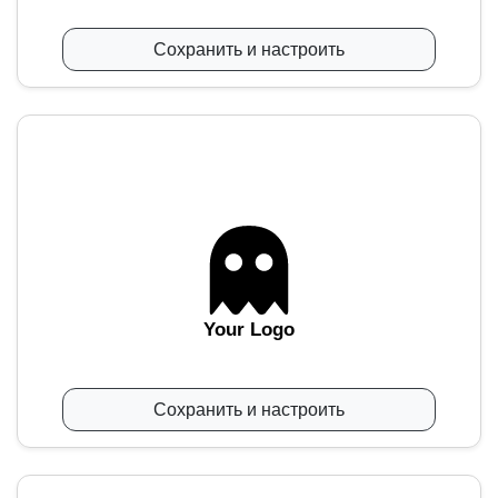
Сохранить и настроить
Your Logo
Сохранить и настроить