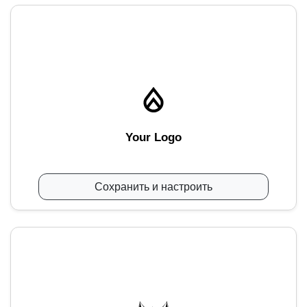
Your Logo
Сохранить и настроить