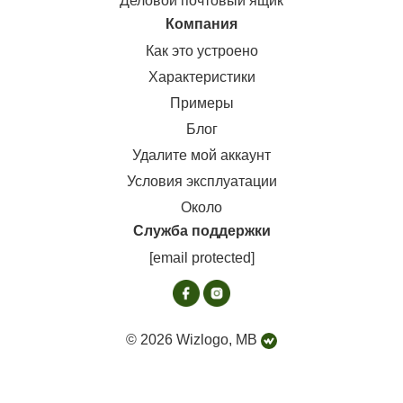
Деловой почтовый ящик
Компания
Как это устроено
Характеристики
Примеры
Блог
Удалите мой аккаунт
Условия эксплуатации
Около
Служба поддержки
[email protected]
© 2026 Wizlogo, MB