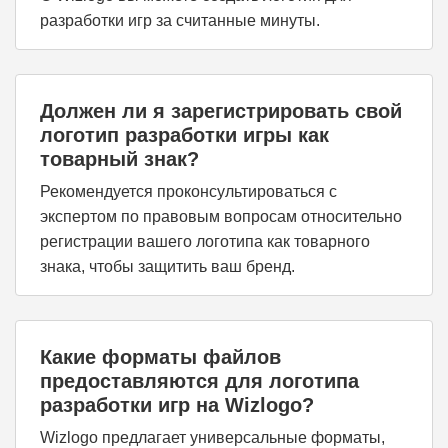
разработки игр за считанные минуты.
Должен ли я зарегистрировать свой
логотип разработки игры как
товарный знак?
Рекомендуется проконсультироваться с
экспертом по правовым вопросам относительно
регистрации вашего логотипа как товарного
знака, чтобы защитить ваш бренд.
Какие форматы файлов
предоставляются для логотипа
разработки игр на Wizlogo?
Wizlogo предлагает универсальные форматы,