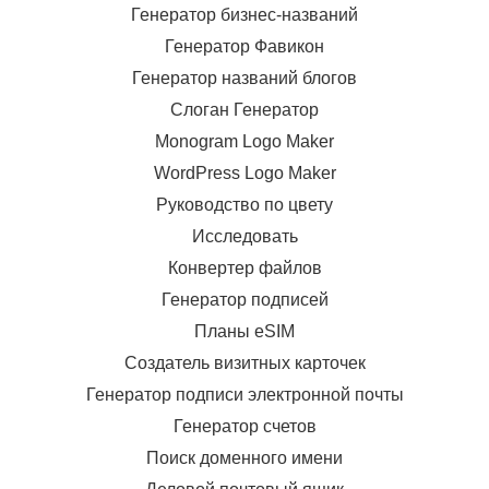
Генератор бизнес-названий
Генератор Фавикон
Генератор названий блогов
Слоган Генератор
Monogram Logo Maker
WordPress Logo Maker
Руководство по цвету
Исследовать
Конвертер файлов
Генератор подписей
Планы eSIM
Создатель визитных карточек
Генератор подписи электронной почты
Генератор счетов
Поиск доменного имени