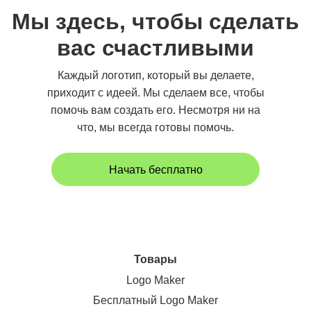
Мы здесь, чтобы сделать
вас счастливыми
Каждый логотип, который вы делаете,
приходит с идеей. Мы сделаем все, чтобы
помочь вам создать его. Несмотря ни на
что, мы всегда готовы помочь.
Начать бесплатно
Товары
Logo Maker
Бесплатный Logo Maker