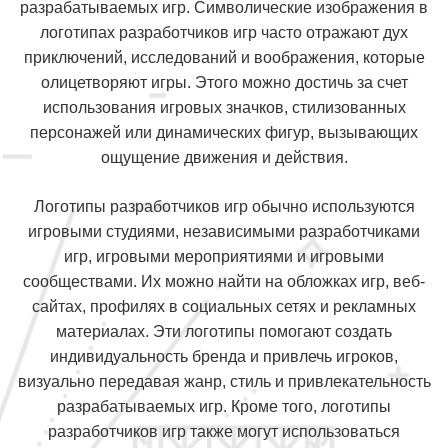
разрабатываемых игр. Символические изображения в
логотипах разработчиков игр часто отражают дух
приключений, исследований и воображения, которые
олицетворяют игры. Этого можно достичь за счет
использования игровых значков, стилизованных
персонажей или динамических фигур, вызывающих
ощущение движения и действия.
Логотипы разработчиков игр обычно используются
игровыми студиями, независимыми разработчиками
игр, игровыми мероприятиями и игровыми
сообществами. Их можно найти на обложках игр, веб-
сайтах, профилях в социальных сетях и рекламных
материалах. Эти логотипы помогают создать
индивидуальность бренда и привлечь игроков,
визуально передавая жанр, стиль и привлекательность
разрабатываемых игр. Кроме того, логотипы
разработчиков игр также могут использоваться