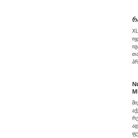
რ
XL
იყ
იგ
თა
პ
N
M
მი
აქ
რე
ად
ფუ