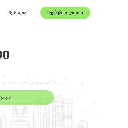
Შესვლა
შექმენით ლოგო
ბი
ტაცია