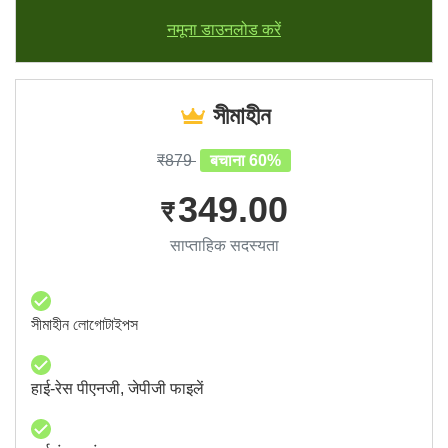
नमूना डाउनलोड करें
সীমাহীন
₹879
बचाना 60%
349.00
₹
साप्ताहिक सदस्यता
সীমাহীন লোগোটাইপস
हाई-रेस पीएनजी, जेपीजी फाइलें