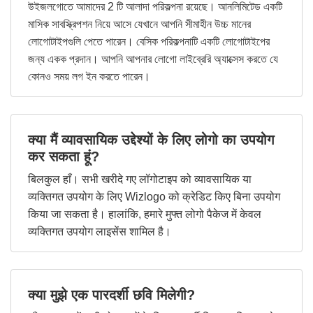
উইজলগোতে আমাদের 2 টি আলাদা পরিকল্পনা রয়েছে। আনলিমিটেড একটি
মাসিক সাবস্ক্রিপশন নিয়ে আসে যেখানে আপনি সীমাহীন উচ্চ মানের
লোগোটাইপগুলি পেতে পারেন। বেসিক পরিকল্পনাটি একটি লোগোটাইপের
জন্য একক প্রদান। আপনি আপনার লোগো লাইব্রেরি অ্যাক্সেস করতে যে
কোনও সময় লগ ইন করতে পারেন।
क्या मैं व्यावसायिक उद्देश्यों के लिए लोगो का उपयोग
कर सकता हूं?
बिलकुल हाँ। सभी खरीदे गए लॉगोटाइप को व्यावसायिक या
व्यक्तिगत उपयोग के लिए Wizlogo को क्रेडिट किए बिना उपयोग
किया जा सकता है। हालांकि, हमारे मुफ्त लोगो पैकेज में केवल
व्यक्तिगत उपयोग लाइसेंस शामिल है।
क्या मुझे एक पारदर्शी छवि मिलेगी?