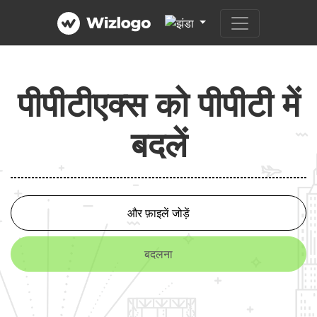
पीपीटीएक्स को पीपीटी में
बदलें
और फ़ाइलें जोड़ें
बदलना