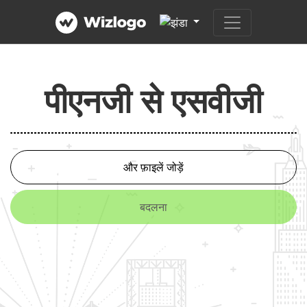
पीएनजी से एसवीजी
और फ़ाइलें जोड़ें
बदलना