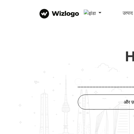
उत्पाद
H
और फ़ा