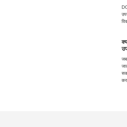
DOC
उपय
विक
क्
उप
जब
जात
सक
कर