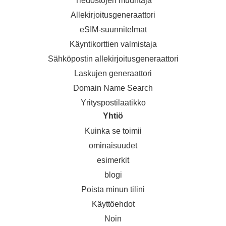
Tiedostojen muuntaja
Allekirjoitusgeneraattori
eSIM-suunnitelmat
Käyntikorttien valmistaja
Sähköpostin allekirjoitusgeneraattori
Laskujen generaattori
Domain Name Search
Yrityspostilaatikko
Yhtiö
Kuinka se toimii
ominaisuudet
esimerkit
blogi
Poista minun tilini
Käyttöehdot
Noin