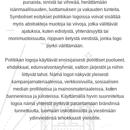
punaista, sinistä tai vihreää, herättämään
isänmaallisuuden, luottamuksen ja vakauden tunteita.
Symboliset esitykset politiikan logoissa voivat sisältää
myös abstrakteja muotoja tai viivoja, jotka välittävät
ajatuksia, kuten edistystä, yhtenäisyyttä tai
monimuotoisuutta, riippuen tietystä viestistä, jonka logo
pyrkii välittämään.
Politiikan logoja käyttävät ensisijaisesti poliittiset puolueet,
ehdokkaat, edunvalvontaryhmät, valtion järjestöt ja niihin
liittyvät tahot. Nämä logot näkyvät yleisesti
kampanjamateriaaleissa, verkkosivuilla, sosiaalisen
median profiileissa ja mainosmateriaaleissa, kuten
bannereissa ja julisteissa. Käyttämällä hyvin suunniteltua
logoa nämä yhteisöt pyrkivät parantamaan brändinsä
tunnettuutta, luomaan uskottavuutta ja viestimään
ydinviestinsä tehokkaasti yleisölle.