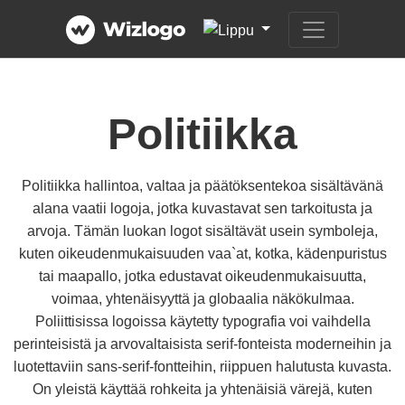
Politiikka
Politiikka hallintoa, valtaa ja päätöksentekoa sisältävänä
alana vaatii logoja, jotka kuvastavat sen tarkoitusta ja
arvoja. Tämän luokan logot sisältävät usein symboleja,
kuten oikeudenmukaisuuden vaa`at, kotka, kädenpuristus
tai maapallo, jotka edustavat oikeudenmukaisuutta,
voimaa, yhtenäisyyttä ja globaalia näkökulmaa.
Poliittisissa logoissa käytetty typografia voi vaihdella
perinteisistä ja arvovaltaisista serif-fonteista moderneihin ja
luotettaviin sans-serif-fontteihin, riippuen halutusta kuvasta.
On yleistä käyttää rohkeita ja yhtenäisiä värejä, kuten