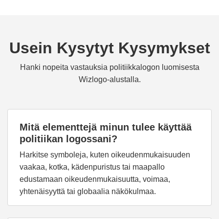
Usein Kysytyt Kysymykset
Hanki nopeita vastauksia politiikkalogon luomisesta
Wizlogo-alustalla.
Mitä elementtejä minun tulee käyttää
politiikan logossani?
Harkitse symboleja, kuten oikeudenmukaisuuden
vaakaa, kotka, kädenpuristus tai maapallo
edustamaan oikeudenmukaisuutta, voimaa,
yhtenäisyyttä tai globaalia näkökulmaa.