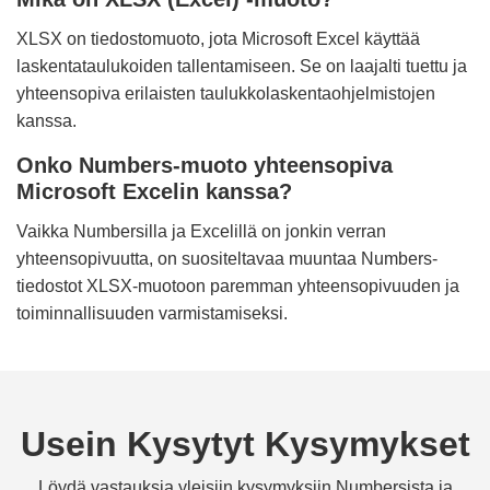
XLSX on tiedostomuoto, jota Microsoft Excel käyttää
laskentataulukoiden tallentamiseen. Se on laajalti tuettu ja
yhteensopiva erilaisten taulukkolaskentaohjelmistojen
kanssa.
Onko Numbers-muoto yhteensopiva
Microsoft Excelin kanssa?
Vaikka Numbersilla ja Excelillä on jonkin verran
yhteensopivuutta, on suositeltavaa muuntaa Numbers-
tiedostot XLSX-muotoon paremman yhteensopivuuden ja
toiminnallisuuden varmistamiseksi.
Usein Kysytyt Kysymykset
Löydä vastauksia yleisiin kysymyksiin Numbersista ja