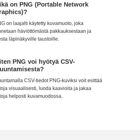
ikä on PNG (Portable Network
raphics)?
G on laajalti käytetty kuvamuoto, joka
nnetaan häviöttömästä pakkauksestaan ja
esta läpinäkyville taustoille.
iten PNG voi hyötyä CSV-
uuntamisesta?
untamalla CSV-tiedot PNG-kuviksi voit esittää
etoja visuaalisesti, luoda kaavioita ja jakaa
etoja helposti kuvamuodossa.