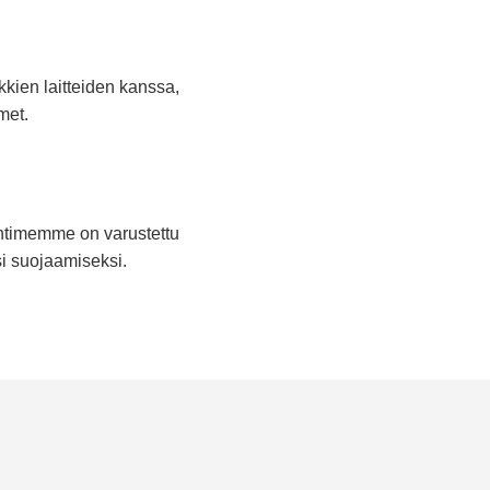
en laitteiden kanssa,
met.
timemme on varustettu
si suojaamiseksi.