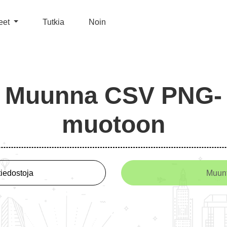
eet
Tutkia
Noin
Muunna CSV PNG-
muotoon
tiedostoja
Muun