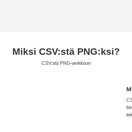
Miksi CSV:stä PNG:ksi?
CSV:stä PNG-verkkoon
M
CS
ti
te