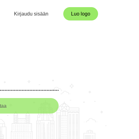
Kirjaudu sisään
Luo logo
taa