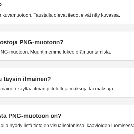
?
uvamuotoon. Taustalla olevat tiedot eivät näy kuvassa.
edostoja PNG-muotoon?
ja PNG-muotoon. Muuntimemme tukee erämuuntamista.
täysin ilmainen?
inen käyttää ilman piilotettuja maksuja tai maksuja.
sta PNG-muotoon on?
la hyödyllistä tietojen visualisoinnissa, kaavioiden luomises