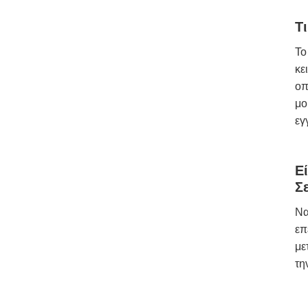
Τι
Το
κε
οπ
μο
εγ
Ε
Σ
Να
επ
με
τη