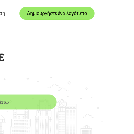
ση
Δημιουργήστε ένα λογότυπο
ε
ρέπω