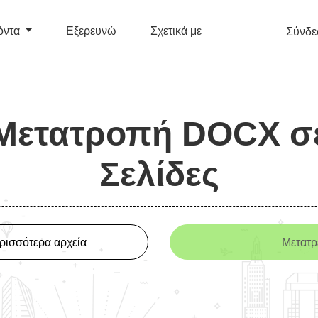
όντα
Εξερευνώ
Σχετικά με
Σύνδε
Μετατροπή DOCX σ
Σελίδες
ρισσότερα αρχεία
Μετατ