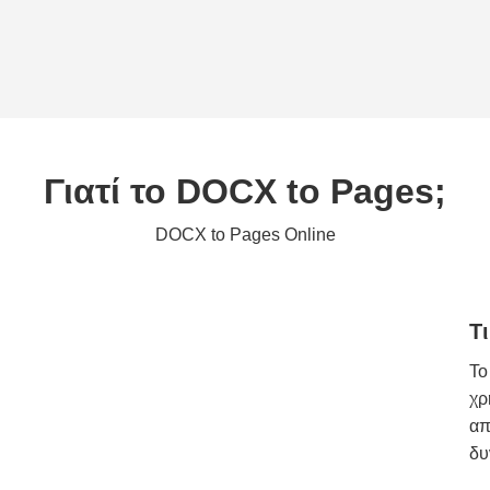
Γιατί το DOCX to Pages;
DOCX to Pages Online
Τ
Το
χρ
απ
δυ