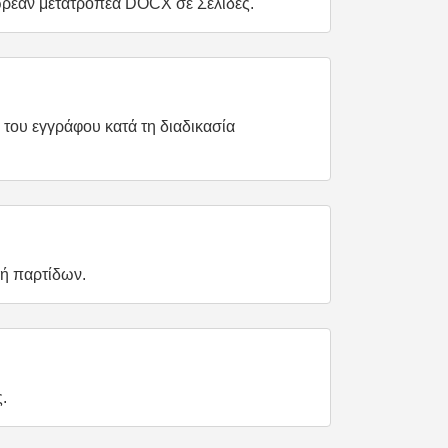
δωρεάν μετατροπέα DOCX σε Σελίδες.
α του εγγράφου κατά τη διαδικασία
πή παρτίδων.
.