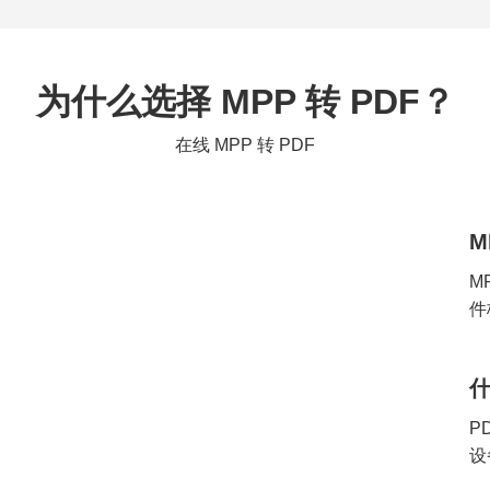
为什么选择 MPP 转 PDF？
在线 MPP 转 PDF
M
M
件
什
P
设