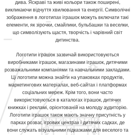
дива. Яскраві та живі кольори також поширені,
викликаючи відчуття хвилювання та енергії. Символічні
зображення в логотипах іграшок можуть включати такі
елементи, як зірочки, смайлики, бульбашки та веселки,
що символізують щастя, творчість і чарівний світ
дитинства.
Логотипи іграшок зазвичай використовуються
виробниками іграшок, магазинами іграшок, дитячими
розважальними компаніями та навчальними закладами.
Ці логотипи можна знайти на упаковках продуктів,
маркетингових матеріалах, веб-сайтах і платформах
соціальних мереж. Крім того, вони часто
використовуються в каталогах іграшок, дитячих
книжках і рекламі, орієнтованій на молоду аудиторію.
Логотипи іграшок також мають значну присутність у
парках розваг, ігрових центрах і дитячих садках, де
вони служать візуальними підказками для веселого та