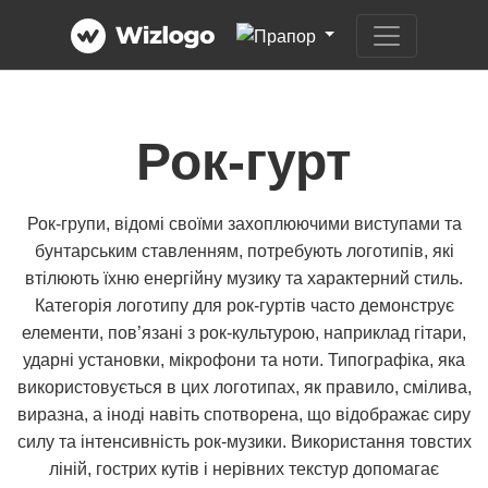
Рок-гурт
Рок-групи, відомі своїми захоплюючими виступами та
бунтарським ставленням, потребують логотипів, які
втілюють їхню енергійну музику та характерний стиль.
Категорія логотипу для рок-гуртів часто демонструє
елементи, пов’язані з рок-культурою, наприклад гітари,
ударні установки, мікрофони та ноти. Типографіка, яка
використовується в цих логотипах, як правило, смілива,
виразна, а іноді навіть спотворена, що відображає сиру
силу та інтенсивність рок-музики. Використання товстих
ліній, гострих кутів і нерівних текстур допомагає