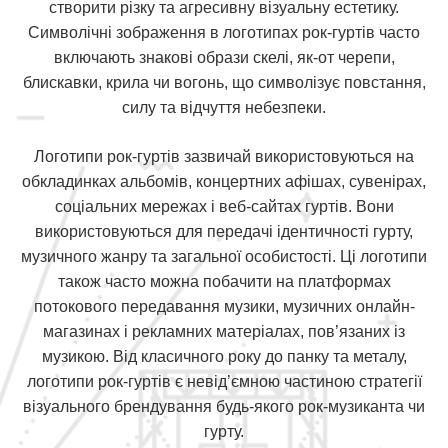
створити різку та агресивну візуальну естетику.
Символічні зображення в логотипах рок-гуртів часто
включають знакові образи скелі, як-от черепи,
блискавки, крила чи вогонь, що символізує повстання,
силу та відчуття небезпеки.
Логотипи рок-гуртів зазвичай використовуються на
обкладинках альбомів, концертних афішах, сувенірах,
соціальних мережах і веб-сайтах гуртів. Вони
використовуються для передачі ідентичності гурту,
музичного жанру та загальної особистості. Ці логотипи
також часто можна побачити на платформах
потокового передавання музики, музичних онлайн-
магазинах і рекламних матеріалах, пов’язаних із
музикою. Від класичного року до панку та металу,
логотипи рок-гуртів є невід’ємною частиною стратегії
візуального брендування будь-якого рок-музиканта чи
гурту.