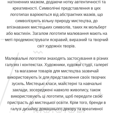
натхненних мазком, додаючи нотку автентичності та
креативності. Символічні представлення в цих
логотипах варіюються від абстрактних мазків, що
символізують вільну природу мистецтва, до
впізнаваних мистецьких символів, таких як мольберт
або мастихін. Загалом логотипи малювання мають на
меті продемонструвати яскравий, виразний та творчий
світ художніх творів.
Малювальні логотипи знаходять застосування в різних
галузях і контекстах. Художники, художні студії, галереї
та магазини товарів для мистецтва зазвичай
використовують їх для представлення своїх творчих
зусиль. Мистецькі класи, майстерні та навчальні
заклади, зосереджені навколо живопису, також
використовують ці логотипи, щоб передати свою
пристрасть до мистецької освіти. Крім того, бренди в
галузі дизайну, домашнього декору та креативної