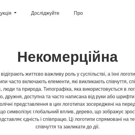
укція
Досліджуйте
Про
Некомерційна
 відіграють життєво важливу роль у суспільстві, а їхні логот
типи часто включають елементи, які викликають співчуття, сп
, люди та природа. Типографіка, яка використовується в л
ло, дружня, доступна та часто написана від руки або шрифти
олічні представлення в цих логотипах зосереджені на переда
 що символізує глобальний вплив, дерево, що зображує зрост
дставляє єдність і співпрацю. Ці логотипи спрямовані на те
співчуття та закликати до дії.