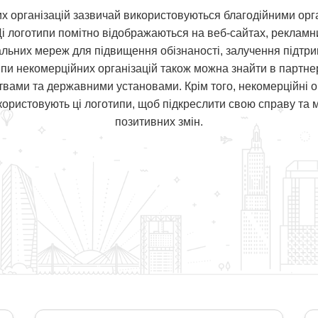
х організацій зазвичай використовуються благодійними орг
Ці логотипи помітно відображаються на веб-сайтах, рекламни
льних мереж для підвищення обізнаності, залучення підтри
пи некомерційних організацій також можна знайти в партнер
твами та державними установами. Крім того, некомерційні о
икористовують ці логотипи, щоб підкреслити свою справу та 
позитивних змін.