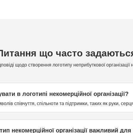
Питання що часто задаютьс
повіді щодо створення логотипу неприбуткової організації 
вати в логотипі некомерційної організації?
лів співчуття, спільноти та підтримки, таких як руки, серц
ип некомерційної організації важливий для м