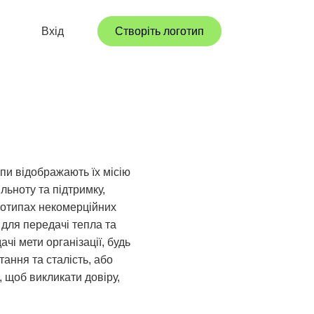
Вхід
Створіть логотип
ипи відображають їх місію
ільноту та підтримку,
оготипах некомерційних
 для передачі тепла та
чі мети організації, будь
ання та сталість, або
, щоб викликати довіру,