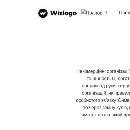
Прод
Некомерційні організації
та цінності. Ці лого
наприклад руки, серця
організацій, як прави
особистого зв’язку. Симв
то через земну кулю,
шматок пазла, який пре