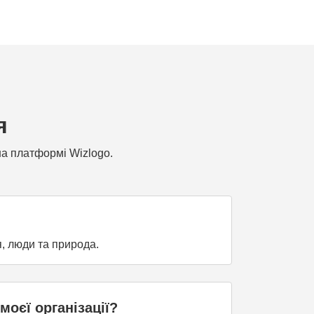
я
на платформі Wizlogo.
я, люди та природа.
оєї організації?