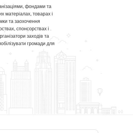
анізаціями, фондами та
х матеріалах, товарах і
мки та заохочення
ствах, спонсорствах і
рганізатори заходів та
мобілізувати громади для