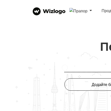
Прод
П
Додайте б