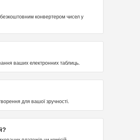
м безкоштовним конвертером чисел у
вання ваших електронних таблиць.
ворення для вашої зручності.
й?
хованих платежів чи комісій.