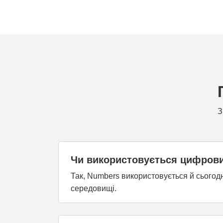
З
Чи використовується цифров
Так, Numbers використовується й сьогод
середовищі.