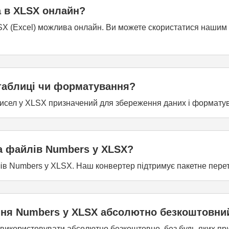
а в XLSX онлайн?
LSX (Excel) можлива онлайн. Ви можете скористатися наши
 таблиці чи форматування?
исел у XLSX призначений для збереження даних і формату
а файлів Numbers у XLSX?
лів Numbers у XLSX. Наш конвертер підтримує пакетне перет
ння Numbers у XLSX абсолютно безкоштовни
використовувати абсолютно безкоштовно, без будь-яких при