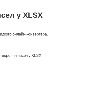
исел у XLSX
идкого онлайн-конвертера.