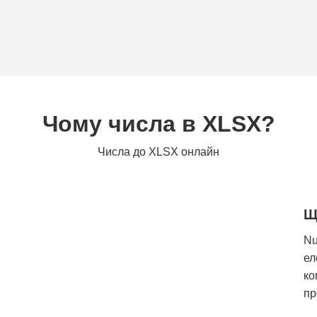
Чому числа в XLSX?
Числа до XLSX онлайн
Щ
Nu
ел
ко
пр