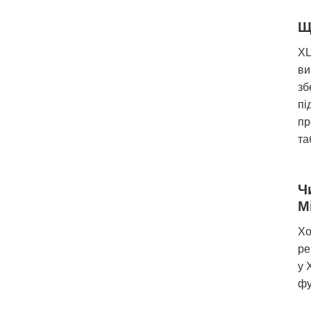
Щ
XL
ви
зб
пі
пр
та
Ч
M
Хо
ре
у 
фу