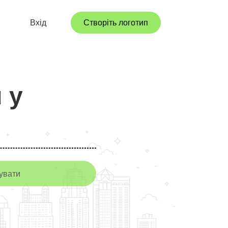
Вхід
Створіть логотип
 у
увати