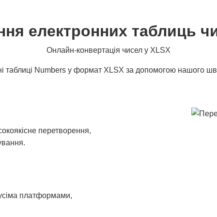
ня електронних таблиць ч
Онлайн-конвертація чисел у XLSX
нні таблиці Numbers у формат XLSX за допомогою нашого шв
сокоякісне перетворення,
ування.
 усіма платформами,