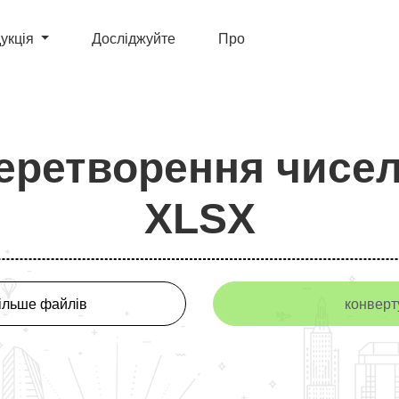
укція
Досліджуйте
Про
еретворення чисел
XLSX
ільше файлів
конверт