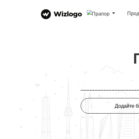
Прод
Додайте б