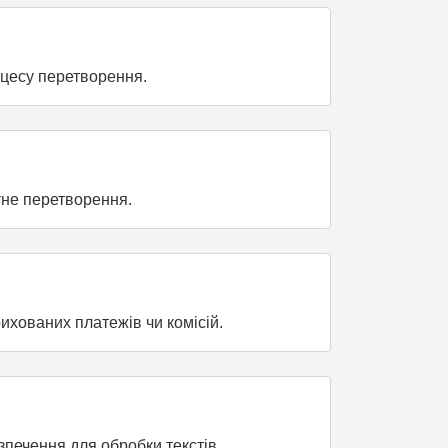
цесу перетворення.
тне перетворення.
хованих платежів чи комісій.
печення для обробки текстів.