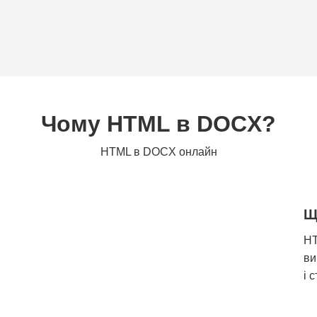
Чому HTML в DOCX?
HTML в DOCX онлайн
Щ
HT
ви
і 