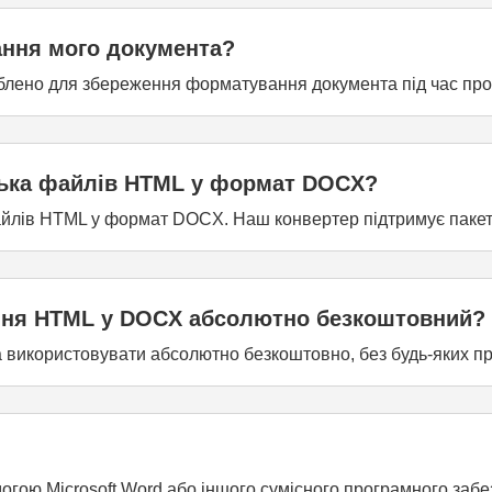
ння мого документа?
лено для збереження форматування документа під час про
лька файлів HTML у формат DOCX?
файлів HTML у формат DOCX. Наш конвертер підтримує паке
ння HTML у DOCX абсолютно безкоштовний?
використовувати абсолютно безкоштовно, без будь-яких при
ою Microsoft Word або іншого сумісного програмного забез