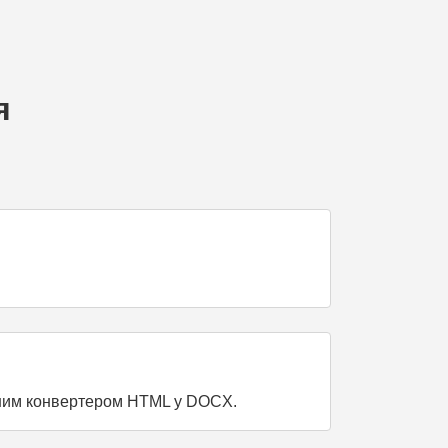
я
вним конвертером HTML у DOCX.