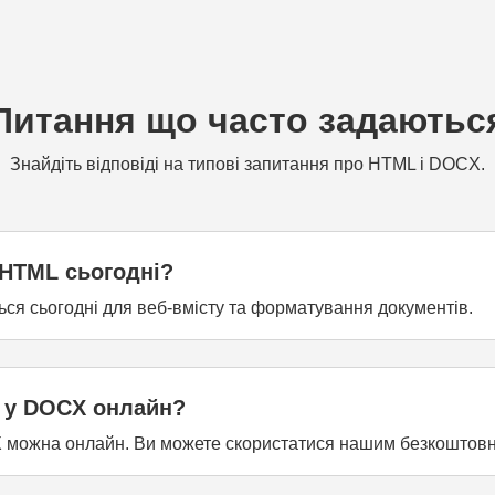
Питання що часто задаютьс
Знайдіть відповіді на типові запитання про HTML і DOCX.
HTML сьогодні?
ся сьогодні для веб-вмісту та форматування документів.
 у DOCX онлайн?
X можна онлайн. Ви можете скористатися нашим безкошто