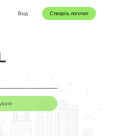
Вхід
Створіть логотип
L
увати