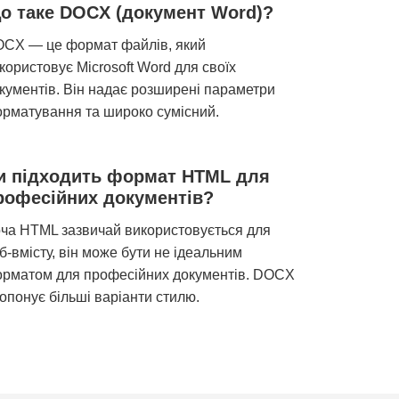
о таке DOCX (документ Word)?
CX — це формат файлів, який
користовує Microsoft Word для своїх
кументів. Він надає розширені параметри
рматування та широко сумісний.
и підходить формат HTML для
рофесійних документів?
ча HTML зазвичай використовується для
б-вмісту, він може бути не ідеальним
рматом для професійних документів. DOCX
опонує більші варіанти стилю.