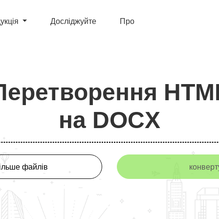
укція
Досліджуйте
Про
Перетворення HTM
на DOCX
ільше файлів
конверт