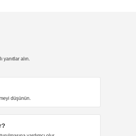
yanıtlar alın.
tirmeyi düşünün.
r?
şturulmasına yardımcı olur.