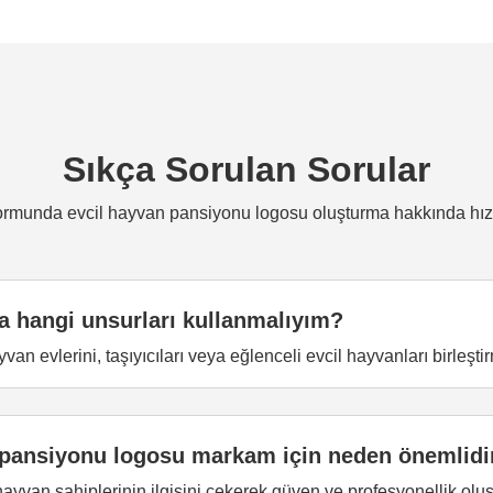
Sıkça Sorulan Sorular
ormunda evcil hayvan pansiyonu logosu oluşturma hakkında hızlı 
 hangi unsurları kullanmalıyım?
hayvan evlerini, taşıyıcıları veya eğlenceli evcil hayvanları birleş
an pansiyonu logosu markam için neden önemlidi
hayvan sahiplerinin ilgisini çekerek güven ve profesyonellik olu