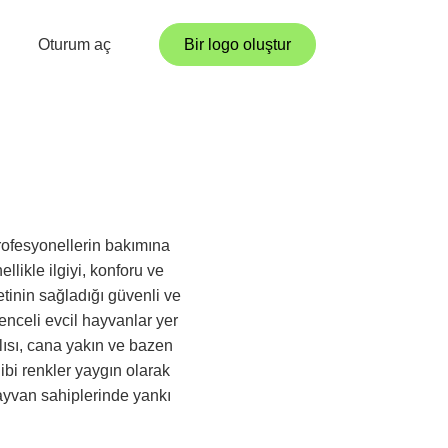
Oturum aç
Bir logo oluştur
rofesyonellerin bakımına
llikle ilgiyi, konforu ve
tinin sağladığı güvenli ve
lenceli evcil hayvanlar yer
nlısı, cana yakın ve bazen
ibi renkler yaygın olarak
 hayvan sahiplerinde yankı