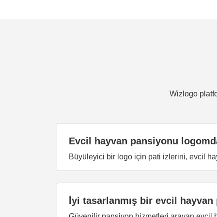
Wizlogo platf
Evcil hayvan pansiyonu logomda
Büyüleyici bir logo için pati izlerini, evcil 
İyi tasarlanmış bir evcil hayv
Güvenilir pansiyon hizmetleri arayan evcil 