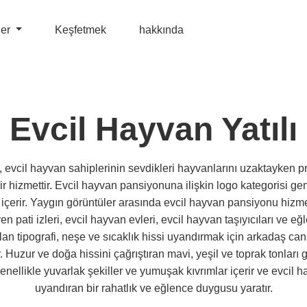
ler
Keşfetmek
hakkında
Evcil Hayvan Yatılı
 evcil hayvan sahiplerinin sevdikleri hayvanlarını uzaktayken p
ir hizmettir. Evcil hayvan pansiyonuna ilişkin logo kategorisi gene
 içerir. Yaygın görüntüler arasında evcil hayvan pansiyonu hizme
n pati izleri, evcil hayvan evleri, evcil hayvan taşıyıcıları ve eğ
ılan tipografi, neşe ve sıcaklık hissi uyandırmak için arkadaş ca
. Huzur ve doğa hissini çağrıştıran mavi, yeşil ve toprak tonları g
genellikle yuvarlak şekiller ve yumuşak kıvrımlar içerir ve evcil
uyandıran bir rahatlık ve eğlence duygusu yaratır.