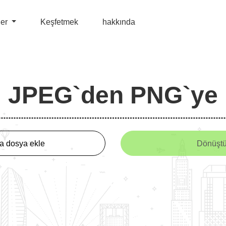
ler
Keşfetmek
hakkında
JPEG`den PNG`ye
a dosya ekle
Dönüşt