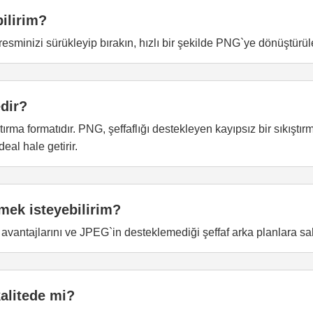
ilirim?
esminizi sürükleyip bırakın, hızlı bir şekilde PNG`ye dönüştürüle
dir?
ştırma formatıdır. PNG, şeffaflığı destekleyen kayıpsız bir sıkıştı
deal hale getirir.
ek isteyebilirim?
vantajlarını ve JPEG`in desteklemediği şeffaf arka planlara sah
alitede mi?