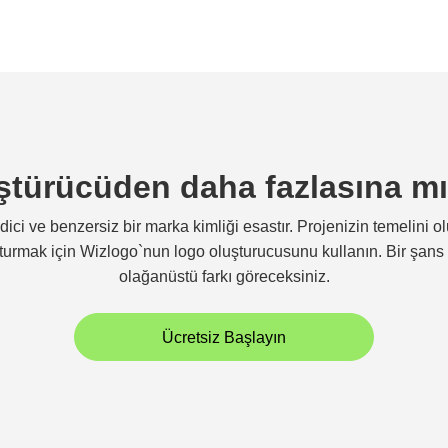
türücüden daha fazlasına mı 
edici ve benzersiz bir marka kimliği esastır. Projenizin temelini ol
urmak için Wizlogo`nun logo oluşturucusunu kullanın. Bir şans v
olağanüstü farkı göreceksiniz.
Ücretsiz Başlayın