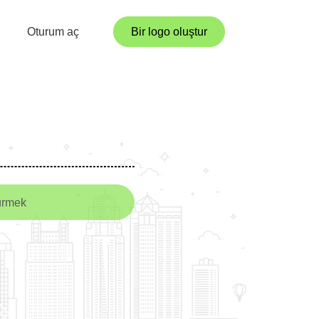
Oturum aç
Bir logo oluştur
ürmek