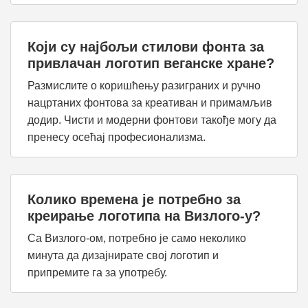
Који су најбољи стилови фонта за
привлачан логотип веганске хране?
Размислите о коришћењу разиграних и ручно
нацртаних фонтова за креативан и примамљив
додир. Чисти и модерни фонтови такође могу да
пренесу осећај професионализма.
Колико времена је потребно за
креирање логотипа на Визлого-у?
Са Визлого-ом, потребно је само неколико
минута да дизајнирате свој логотип и
припремите га за употребу.