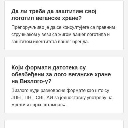
Да ли треба да заштитим свој
логотип веганске хране?
Препоручљиво је да се консултујете са правним
стручњаком у вези са жигом вашег логотипа и
заштитом идентитета вашег бренда.
Који формати датотека су
обезбеђени за лого веганске хране
на Визлого-у?
Визлого нуди разноврсне формате као што су
ЈПЕГ, ПНГ, СВГ, АИ за једноставну употребу на
мрежи и сврхе штампања.