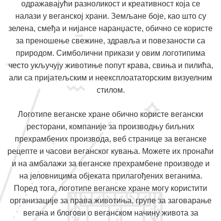
одражавајући разноликост и креативност која се
налази у веганској храни. Земљане боје, као што су
зелена, смеђа и нијансе наранџасте, обично се користе
за преношење свежине, здравља и повезаности са
природом. Симболични прикази у овим логотипима
често укључују животиње попут крава, свиња и пилића,
али са пријатељским и неексплоататорским визуелним
стилом.
Логотипе веганске хране обично користе вегански
ресторани, компаније за производњу биљних
прехрамбених производа, веб странице за веганске
рецепте и часови веганског кувања. Можете их пронаћи
и на амбалажи за веганске прехрамбене производе и
на јеловницима објеката прилагођених веганима.
Поред тога, логотипе веганске хране могу користити
организације за права животиња, групе за заговарање
вегана и блогови о веганском начину живота за