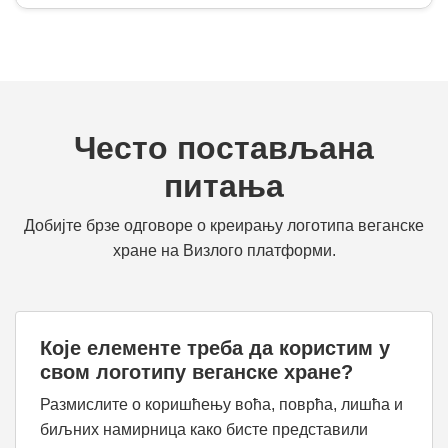
Често постављана
питања
Добијте брзе одговоре о креирању логотипа веганске
хране на Визлого платформи.
Које елементе треба да користим у
свом логотипу веганске хране?
Размислите о коришћењу воћа, поврћа, лишћа и
биљних намирница како бисте представили