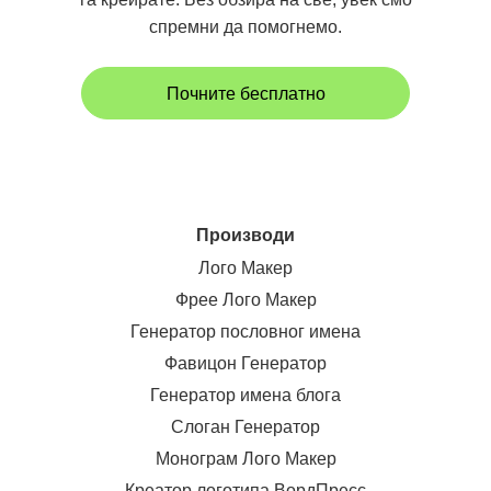
спремни да помогнемо.
Почните бесплатно
Производи
Лого Макер
Фрее Лого Макер
Генератор пословног имена
Фавицон Генератор
Генератор имена блога
Слоган Генератор
Монограм Лого Макер
Креатор логотипа ВордПресс