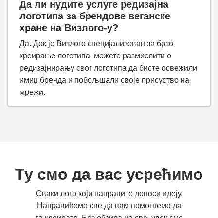
Да ли нудите услуге редизајна
логотипа за брендове веганске
хране на Визлого-у?
Да. Док је Визлого специјализован за брзо
креирање логотипа, можете размислити о
редизајнирању свог логотипа да бисте освежили
имиџ бренда и побољшали своје присуство на
мрежи.
Ту смо да вас усрећимо
Сваки лого који направите доноси идеју.
Направићемо све да вам помогнемо да
га креирате. Без обзира на све, увек смо