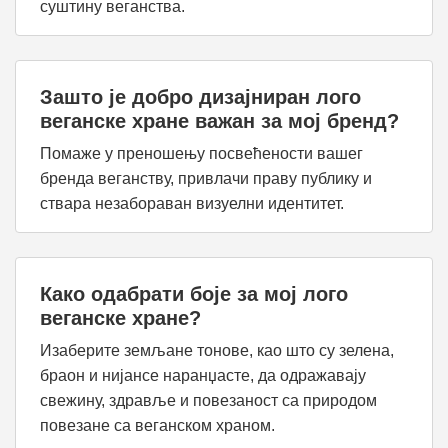
суштину веганства.
Зашто је добро дизајниран лого
веганске хране важан за мој бренд?
Помаже у преношењу посвећености вашег
бренда веганству, привлачи праву публику и
ствара незабораван визуелни идентитет.
Како одабрати боје за мој лого
веганске хране?
Изаберите земљане тонове, као што су зелена,
браон и нијансе наранџасте, да одражавају
свежину, здравље и повезаност са природом
повезане са веганском храном.