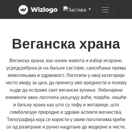
Веганска храна
Веганска храна, као начин живота и избор исхране,
усредсређена је на биљне састојке, саосећање према
животињама и одрживост. Логотипи у овој категорији
често имају за циљ да пренесу ове вредности и позову
људе да истраже свет веганске кухиње. Уобичајени
елементи ових логотипа укључују воће, поврће, лишће
и биљну храну као што су тофу и житарице, што
симболизује природне и здраве аспекте веганства.
Типографија која се користи у овим логотипима креће
се од разигране и ручно нацртане до модерне и чисте,