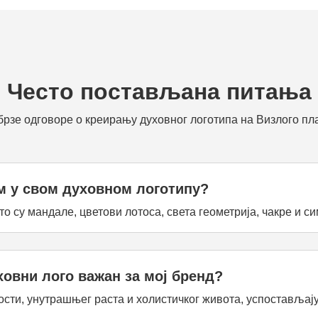
Често постављана питања
брзе одговоре о креирању духовног логотипа на Визлого п
м у свом духовном логотипу?
су мандале, цветови лотоса, света геометрија, чакре и сим
ховни лого важан за мој бренд?
ти, унутрашњег раста и холистичког живота, успостављај