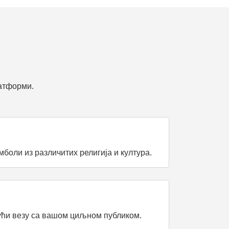
латформи.
боли из различитих религија и култура.
ући везу са вашом циљном публиком.