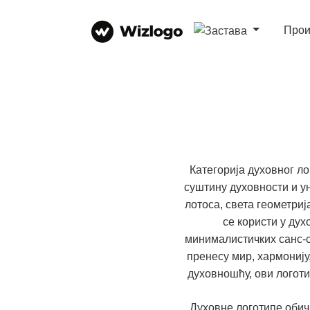
Прои
Категорија духовног л
суштину духовности и у
лотоса, света геометриј
се користи у дух
минималистичких санс-с
пренесу мир, хармонију,
духовношћу, ови логоти
Духовне логотипе обичн