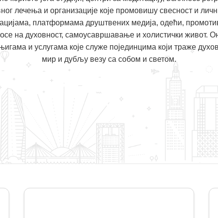
ног лечења и организације које промовишу свесност и лични
кацијама, платформама друштвених медија, одећи, промот
носе на духовност, самоусавршавање и холистички живот. Он
њигама и услугама које служе појединцима који траже дух
мир и дубљу везу са собом и светом.