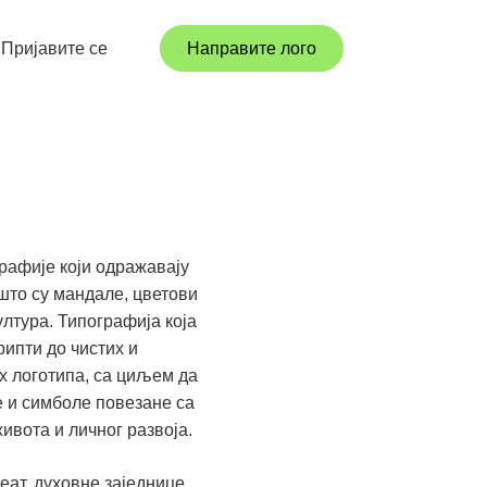
Пријавите се
Направите лого
рафије који одражавају
што су мандале, цветови
ултура. Типографија која
рипти до чистих и
х логотипа, са циљем да
те и симболе повезане са
ивота и личног развоја.
еат, духовне заједнице,