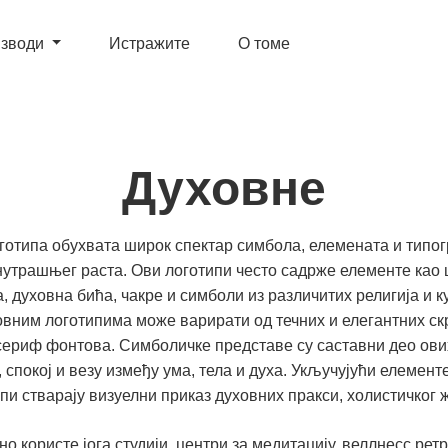
зводи
Истражите
О томе
Духовне
оготипа обухвата широк спектар симбола, елемената и типог
нутрашњег раста. Ови логотипи често садрже елементе као 
а, духовна бића, чакре и симболи из различитих религија и к
овним логотипима може варирати од течних и елегантних ск
ериф фонтова. Симболичке представе су саставни део ови
 спокој и везу између ума, тела и духа. Укључујући елемен
пи стварају визуелни приказ духовних пракси, холистичког ж
о користе јога студији, центри за медитацију, веллнесс ретр