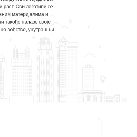
 раст. Ови логотипи се
ивним материјалима и
и такође налазе своје
овно вођство, унутрашњи