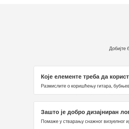
Добијте 
Које елементе треба да корис
Размислите о коришћењу гитара, бубњев
Зашто је добро дизајниран ло
Помаже у стварању снажног визуелног ид