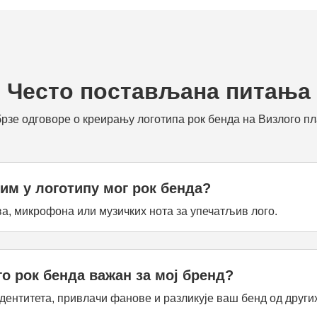
Често постављана питања
брзе одговоре о креирању логотипа рок бенда на Визлого п
тим у логотипу мог рок бенда?
а, микрофона или музичких нота за упечатљив лого.
го рок бенда важан за мој бренд?
ентитета, привлачи фанове и разликује ваш бенд од других