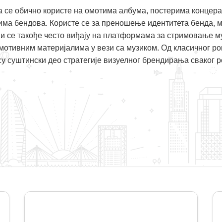
а се обично користе на омотима албума, постерима концера
има бендова. Користе се за преношење идентитета бенда, 
пи се такође често виђају на платформама за стримовање му
отивним материјалима у вези са музиком. Од класичног рок
су суштински део стратегије визуелног брендирања сваког р