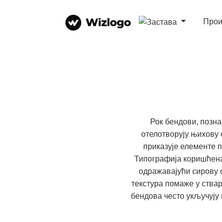
Прои
Рок бендови, позна
отелотворују њихову 
приказује елементе п
Типографија коришћена 
одражавајући сирову с
текстура помаже у ства
бендова често укључују 