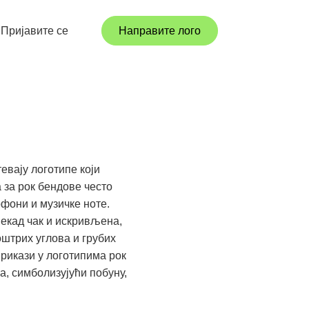
Пријавите се
Направите лого
евају логотипе који
 за рок бендове често
офони и музичке ноте.
некад чак и искривљена,
оштрих углова и грубих
рикази у логотипима рок
а, симболизујући побуну,