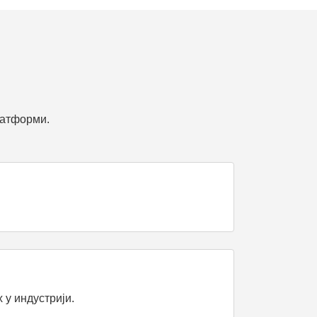
латформи.
 у индустрији.