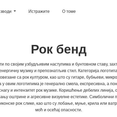
зводи
Истражите
О томе
Рок бенд
ти по својим узбудљивим наступима и бунтовном ставу, захт
енергичну музику и препознатљив стил. Категорија логотипа
овезане са рок културом, као што су гитаре, бубњеви, микр
у овим логотипима је генерално смела, експресивна, а по
нагу и интензитет рок музике. Коришћење дебелих линија, 
рању оштрине и агресивне визуелне естетике. Симболични п
иконске рок слике, као што су лобање, муње, крила или ватр
моћ и осећај опасности.