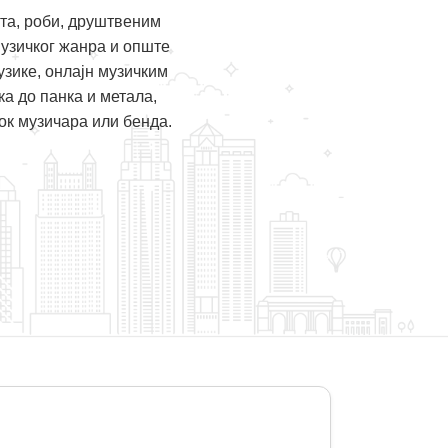
та, роби, друштвеним
музичког жанра и опште
зике, онлајн музичким
а до панка и метала,
ок музичара или бенда.