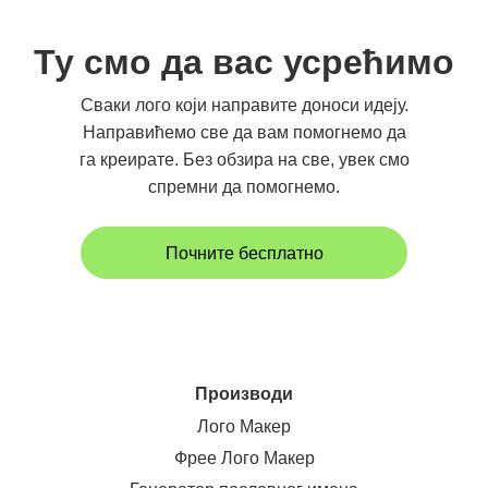
Ту смо да вас усрећимо
Сваки лого који направите доноси идеју.
Направићемо све да вам помогнемо да
га креирате. Без обзира на све, увек смо
спремни да помогнемо.
Почните бесплатно
Производи
Лого Макер
Фрее Лого Макер