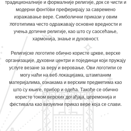
традиционалније и формалније религије, док се чисти и
модерни фонтови преферирају за савремено
изражавање вере. Симболични прикази у овим
логотипима често одражавају основне вредности и
учења дотичне религије, као што су саосећање,
хармонија, знање и духовност.
Религијске логотипе обично користе цркве, верске
организације, духовни центри и појединци који пружају
услуге везане за веру и веровање. Ови логотипи се
могу наћи на веб локацијама, штампаним
материјалима, ознакама и верским предметима као
што су књиге, прибор и одећа. Такође се обично
користе током верских догађаја, церемонија и
фестивала као визуелни приказ вере која се слави.