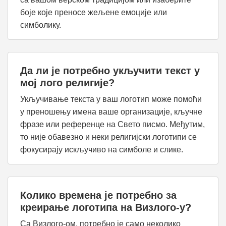
боје које преносе жељене емоције или
симболику.
Да ли је потребно укључити текст у
мој лого религије?
Укључивање текста у ваш логотип може помоћи
у преношењу имена ваше организације, кључне
фразе или референце на Свето писмо. Међутим,
то није обавезно и неки религијски логотипи се
фокусирају искључиво на симболе и слике.
Колико времена је потребно за
креирање логотипа на Визлого-у?
Са Визлого-ом, потребно је само неколико