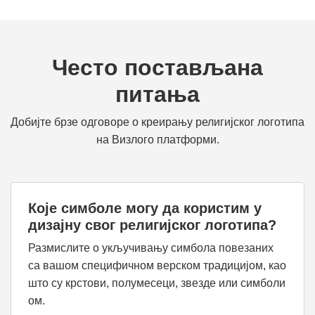
Често постављана
питања
Добијте брзе одговоре о креирању религијског логотипа
на Визлого платформи.
Које симболе могу да користим у
дизајну свог религијског логотипа?
Размислите о укључивању симбола повезаних
са вашом специфичном верском традицијом, као
што су крстови, полумесеци, звезде или симболи
ом.