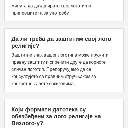
минута да дизајнирате свој логотип и
припремите га за употребу.
Да ли треба да заштитим свој лого
религије?
Заштитни знак вашег логотипа може пружити
правну заштиту и спречити друге да користе
сличан логотип. Препоручујемо да се
консултујете са правним стручњаком за
конкретне савете о жиговима.
Који формати датотека су
обезбеђени за лого религије на
Визлого-у?