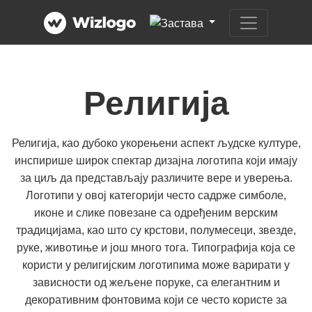
Религија
Религија, као дубоко укорењени аспект људске културе,
инспирише широк спектар дизајна логотипа који имају
за циљ да представљају различите вере и уверења.
Логотипи у овој категорији често садрже симболе,
иконе и слике повезане са одређеним верским
традицијама, као што су крстови, полумесеци, звезде,
руке, животиње и још много тога. Типографија која се
користи у религијским логотипима може варирати у
зависности од жељене поруке, са елегантним и
декоративним фонтовима који се често користе за