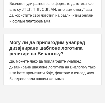
Визлого нуди разноврсне формате датотека као
што су ЈПЕГ, ПНГ, СВГ, АИ, што вам омогућава
да користите свој логотип на различитим онлајн
и офлајн платформама.
Могу ли да прилагодим унапред
дизајниране шаблоне логотипа
религије на Визлого-у?
Да, можете лако да прилагодите унапред
дизајниране шаблоне логотипа на Визлого-у тако
што ћете променити боје, фонтове и изглед како
би одговарали вашим жељама.