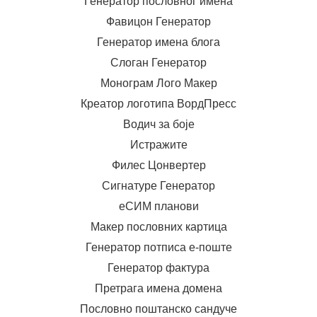
Генератор пословног имена
Фавицон Генератор
Генератор имена блога
Слоган Генератор
Монограм Лого Макер
Креатор логотипа ВордПресс
Водич за боје
Истражите
Филес Цонвертер
Сигнатуре Генератор
еСИМ планови
Макер пословних картица
Генератор потписа е-поште
Генератор фактура
Претрага имена домена
Пословно поштанско сандуче