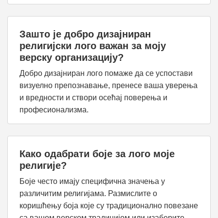
Зашто је добро дизајниран
религијски лого важан за моју
верску организацију?
Добро дизајниран лого помаже да се успостави
визуелно препознавање, пренесе ваша уверења
и вредности и створи осећај поверења и
професионализма.
Како одабрати боје за лого моје
религије?
Боје често имају специфична значења у
различитим религијама. Размислите о
коришћењу боја које су традиционално повезане
са вашом верском традицијом или изаберите