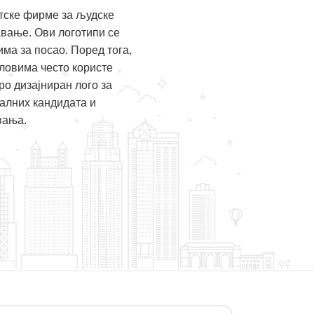
тске фирме за људске
вање. Ови логотипи се
ма за посао. Поред тога,
словима често користе
о дизајниран лого за
алних кандидата и
вања.