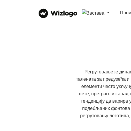
Прои
Регрутовање је дина
талената за предузећа и 
елементи често укључу
везе, претраге и сарад
тенденцију да варира 
подебљаних фонтова д
регрутовању логотипа, 