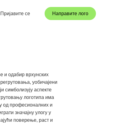
Пријавите се
Направите лого
е и одабир врхунских
и регрутовања, уобичајени
ји симболизују аспекте
егрутовању логотипа има
ну од професионалних и
рати значајну улогу у
вајући поверење, раст и