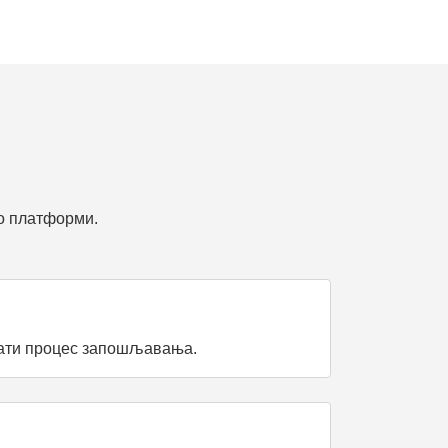
о платформи.
љати процес запошљавања.