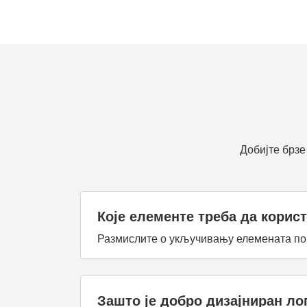
Добијте брз
Које елементе треба да кори
Размислите о укључивању елемената поп
Зашто је добро дизајниран ло