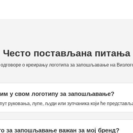
Често постављана питања
е одговоре о креирању логотипа за запошљавање на Визлог
стим у свом логотипу за запошљавање?
ут руковања, лупе, људи или зупчаника који ће представ
го за запошљавање важан за мој бренд?