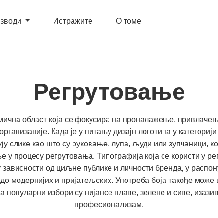
зводи
Истражите
О томе
Регрутовање
мична област која се фокусира на проналажење, привлачењ
организације. Када је у питању дизајн логотипа у категориј
ју слике као што су руковање, лупа, људи или зупчаници, ко
ње у процесу регрутовања. Типографија која се користи у р
у зависности од циљне публике и личности бренда, у распо
о модернијих и пријатељских. Употреба боја такође може иг
а популарни избори су нијансе плаве, зелене и сиве, изази
професионализам.