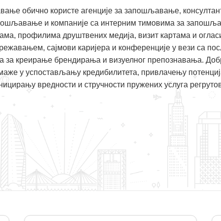
вање обично користе агенције за запошљавање, консултан
апошљавање и компаније са интерним тимовима за запошља
јама, профилима друштвених медија, визит картама и огласи
мрежавањем, сајмови каријера и конференције у вези са по
а за креирање брендирања и визуелног препознавања. Добр
же у успостављању кредибилитета, привлачењу потенциј
ницирању вредности и стручности пружених услуга регруто