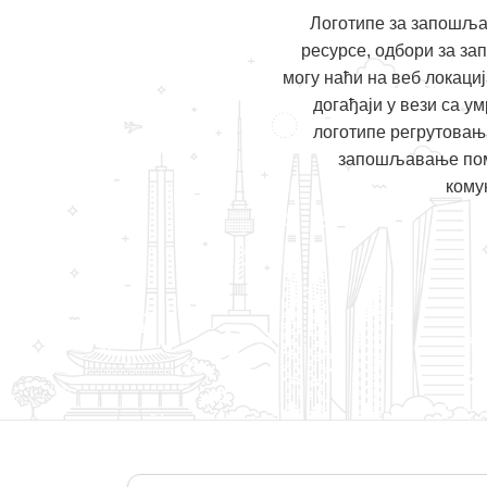
Логотипе за запошља
ресурсе, одбори за з
могу наћи на веб локаци
догађаји у вези са у
логотипе регрутовањ
запошљавање пома
кому