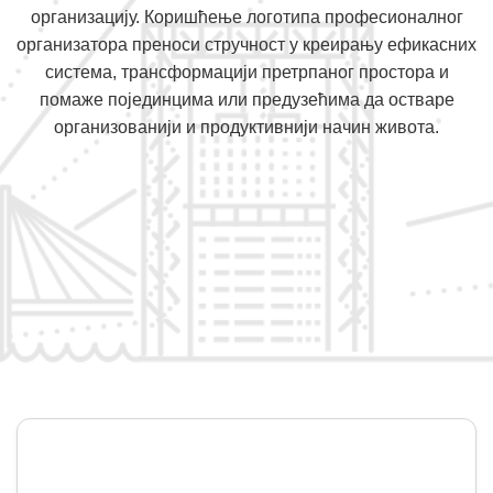
организацију. Коришћење логотипа професионалног
организатора преноси стручност у креирању ефикасних
система, трансформацији претрпаног простора и
помаже појединцима или предузећима да остваре
организованији и продуктивнији начин живота.