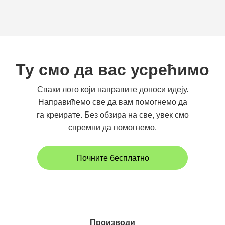
Ту смо да вас усрећимо
Сваки лого који направите доноси идеју.
Направићемо све да вам помогнемо да
га креирате. Без обзира на све, увек смо
спремни да помогнемо.
Почните бесплатно
Производи