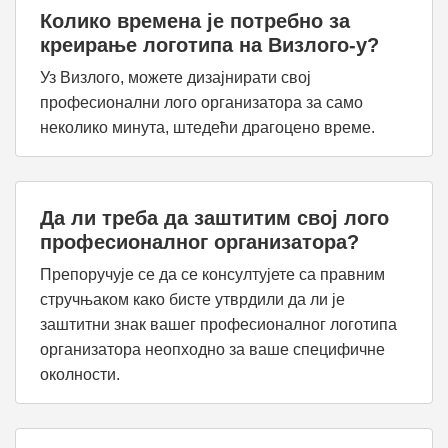
Колико времена је потребно за
креирање логотипа на Визлого-у?
Уз Визлого, можете дизајнирати свој
професионални лого организатора за само
неколико минута, штедећи драгоцено време.
Да ли треба да заштитим свој лого
професионалног организатора?
Препоручује се да се консултујете са правним
стручњаком како бисте утврдили да ли је
заштитни знак вашег професионалног логотипа
организатора неопходно за ваше специфичне
околности.