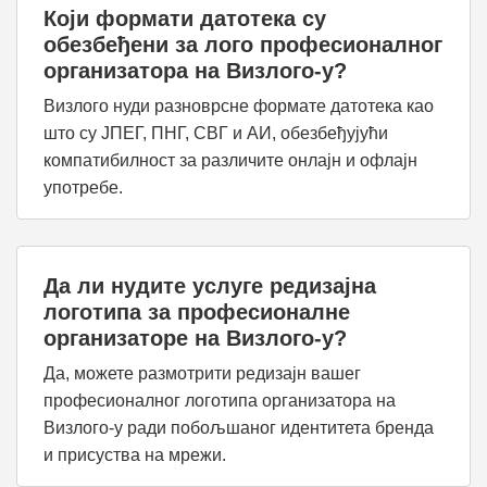
Који формати датотека су
обезбеђени за лого професионалног
организатора на Визлого-у?
Визлого нуди разноврсне формате датотека као
што су ЈПЕГ, ПНГ, СВГ и АИ, обезбеђујући
компатибилност за различите онлајн и офлајн
употребе.
Да ли нудите услуге редизајна
логотипа за професионалне
организаторе на Визлого-у?
Да, можете размотрити редизајн вашег
професионалног логотипа организатора на
Визлого-у ради побољшаног идентитета бренда
и присуства на мрежи.