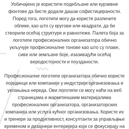
Уобичајено је користити подебљане или курзивне
фонтове да бисте додали дашак софистицираности.
Поред тога, логотипи могу да користе различите
облике, као што су кругови или квадрати, да би
створили осећај структуре и равнотеже. Палета боја за
логотипе професионалних организатора обично
укључује професионалне тонове као што су плаве,
сиве или земљане боје, изазивајући осећај
веродостојности и поузданости.
Професионалне логотипе организатора обично користе
појединци или компаније у индустрији организовања и
уклањања нереда. Ови логотипи се могу наћи на веб
страницама и маркетиншким материјалима
професионалних организатора, организаторских
компанија или услуга кућног организовања. Користе их
и тренери за продуктивност, консултанти за управљање
временом и дизајнери ентеријера који се фокусирају на