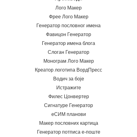
Лого Макер
Фрее Лого Макер
Генератор пословног имена
Фавицон Генератор
Генератор имена блога
Слоган Генератор
Монограм Лого Макер
Креатор логотипа ВордПресс
Водич за боје
Истражите
Филес Цонвертер
Сигнатуре Генератор
еСИМ планови
Макер пословних картица
Генератор потписа е-поште