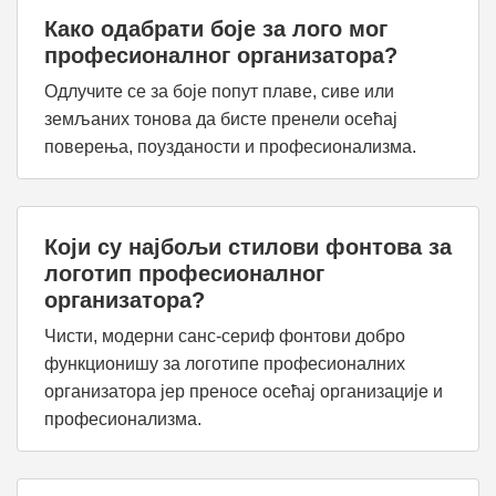
Како одабрати боје за лого мог
професионалног организатора?
Одлучите се за боје попут плаве, сиве или
земљаних тонова да бисте пренели осећај
поверења, поузданости и професионализма.
Који су најбољи стилови фонтова за
логотип професионалног
организатора?
Чисти, модерни санс-сериф фонтови добро
функционишу за логотипе професионалних
организатора јер преносе осећај организације и
професионализма.