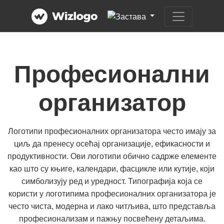
Професионални
организатор
Логотипи професионалних организатора често имају за
циљ да пренесу осећај организације, ефикасности и
продуктивности. Ови логотипи обично садрже елементе
као што су књиге, календари, фасцикле или кутије, који
симболизују ред и уредност. Типографија која се
користи у логотипима професионалних организатора је
често чиста, модерна и лако читљива, што представља
професионализам и пажњу посвећену детаљима.