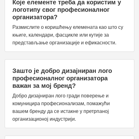
Које елементе треба да користим у
логотипу свог професионалног
организатора?
Размислите о коришћењу елемената као што су
књиге, календари, фасцикле или кутије за
представљање организације и ефикасности.
Зашто је добро дизајниран лого
професионалног организатора
важан за мој бренд?
Добро дизајниран лого гради поверење и
комуницира професионализам, помажући
вашем бренду да се истакне у претрпаној
организационој индустрији.