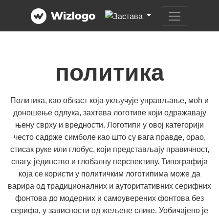
политика
Политика, као област која укључује управљање, моћ и
доношење одлука, захтева логотипе који одражавају
њену сврху и вредности. Логотипи у овој категорији
често садрже симболе као што су вага правде, орао,
стисак руке или глобус, који представљају правичност,
снагу, јединство и глобалну перспективу. Типографија
која се користи у политичким логотипима може да
варира од традиционалних и ауторитативних серифних
фонтова до модерних и самоуверених фонтова без
серифа, у зависности од жељене слике. Уобичајено је