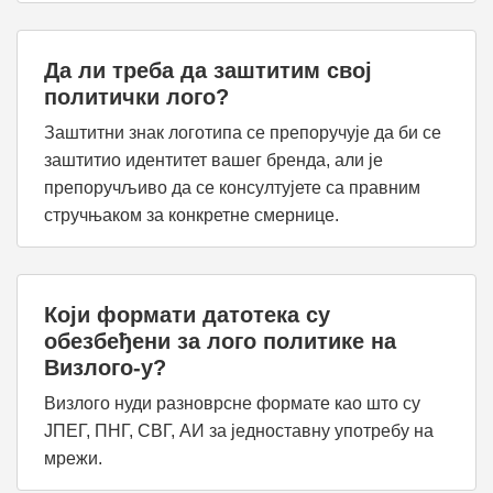
Да ли треба да заштитим свој
политички лого?
Заштитни знак логотипа се препоручује да би се
заштитио идентитет вашег бренда, али је
препоручљиво да се консултујете са правним
стручњаком за конкретне смернице.
Који формати датотека су
обезбеђени за лого политике на
Визлого-у?
Визлого нуди разноврсне формате као што су
ЈПЕГ, ПНГ, СВГ, АИ за једноставну употребу на
мрежи.