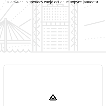
и ефикасно пренесу своје основне поруке јавности.