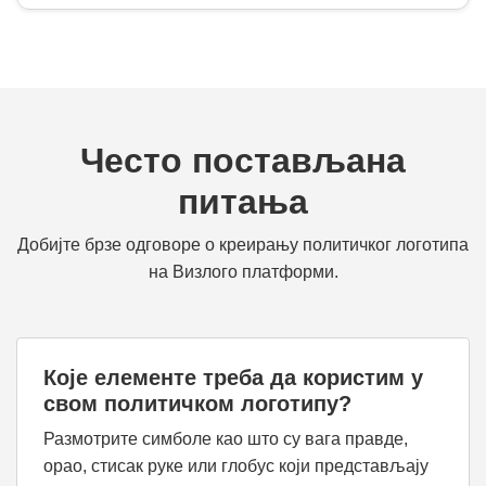
Често постављана
питања
Добијте брзе одговоре о креирању политичког логотипа
на Визлого платформи.
Које елементе треба да користим у
свом политичком логотипу?
Размотрите симболе као што су вага правде,
орао, стисак руке или глобус који представљају