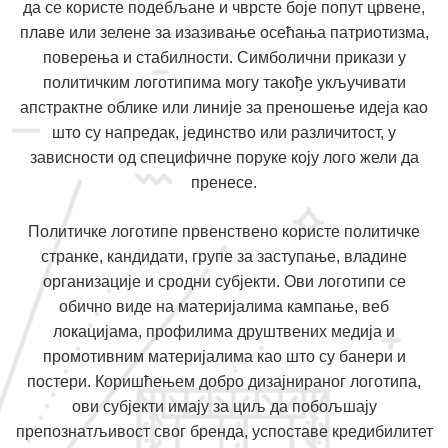
да се користе подебљане и чврсте боје попут црвене,
плаве или зелене за изазивање осећања патриотизма,
поверења и стабилности. Симболични прикази у
политичким логотипима могу такође укључивати
апстрактне облике или линије за преношење идеја као
што су напредак, јединство или различитост, у
зависности од специфичне поруке коју лого жели да
пренесе.
Политичке логотипе првенствено користе политичке
странке, кандидати, групе за заступање, владине
организације и сродни субјекти. Ови логотипи се
обично виде на материјалима кампање, веб
локацијама, профилима друштвених медија и
промотивним материјалима као што су банери и
постери. Коришћењем добро дизајнираног логотипа,
ови субјекти имају за циљ да побољшају
препознатљивост свог бренда, успоставе кредибилитет