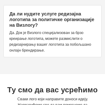
Да ли нудите услуге редизајна
логотипа за политичке организације
на Визлогу?
Да. Док је Визлого специјализован за брзо
креирање логотипа, можете размислити о
редизајнирању вашег логотипа за побољшано
онлајн брендирање.
Ту смо да вас усрећимо
Сваки лого који направите доноси идеју.
Направићемо све да вам помогнемо да