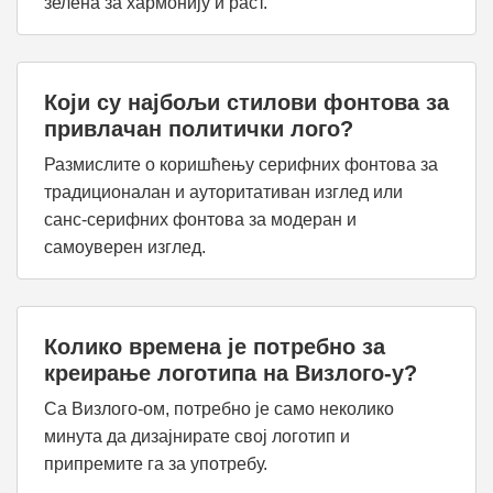
зелена за хармонију и раст.
Који су најбољи стилови фонтова за
привлачан политички лого?
Размислите о коришћењу серифних фонтова за
традиционалан и ауторитативан изглед или
санс-серифних фонтова за модеран и
самоуверен изглед.
Колико времена је потребно за
креирање логотипа на Визлого-у?
Са Визлого-ом, потребно је само неколико
минута да дизајнирате свој логотип и
припремите га за употребу.