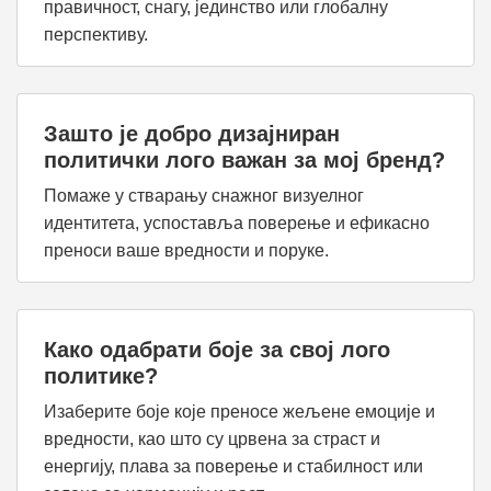
правичност, снагу, јединство или глобалну
перспективу.
Зашто је добро дизајниран
политички лого важан за мој бренд?
Помаже у стварању снажног визуелног
идентитета, успоставља поверење и ефикасно
преноси ваше вредности и поруке.
Како одабрати боје за свој лого
политике?
Изаберите боје које преносе жељене емоције и
вредности, као што су црвена за страст и
енергију, плава за поверење и стабилност или