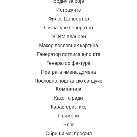
Водич за боје
Истражите
Филес Цонвертер
Сигнатуре Генератор
еСИМ планови
Макер пословних картица
Генератор потписа е-поште
Генератор фактура
Претрага имена домена
Пословно поштанско сандуче
Компанија
Како то ради
Карактеристике
Примери
Блог
Обриши мој профил