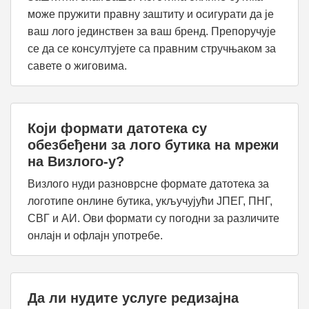
може пружити правну заштиту и осигурати да је
ваш лого јединствен за ваш бренд. Препоручује
се да се консултујете са правним стручњаком за
савете о жиговима.
Који формати датотека су
обезбеђени за лого бутика на мрежи
на Визлого-у?
Визлого нуди разноврсне формате датотека за
логотипе онлине бутика, укључујући ЈПЕГ, ПНГ,
СВГ и АИ. Ови формати су погодни за различите
онлајн и офлајн употребе.
Да ли нудите услуге редизајна