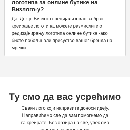
логотипа за онлине бутике на
Визлого-у?
Да. Док је Визлого специјализован за брзо
креирање логотипа, можете размислити о
редизајнирању логотипа онлине бутика како
бисте побољшали присуство вашег бренда на
мрежи.
Ту смо да вас усрећимо
Сваки лого који направите доноси идеју.
Направићемо све да вам помогнемо да
га креирате. Без обзира на све, увек смо
спремни да помогнемо.