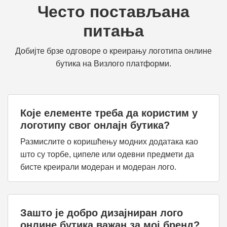
Често постављана
питања
Добијте брзе одговоре о креирању логотипа онлине
бутика на Визлого платформи.
Које елементе треба да користим у
логотипу свог онлајн бутика?
Размислите о коришћењу модних додатака као
што су торбе, ципеле или одевни предмети да
бисте креирали модеран и модеран лого.
Зашто је добро дизајниран лого
онлине бутика важан за мој бренд?