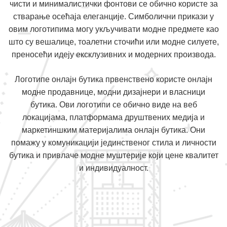
чисти и минималистички фонтови се обично користе за
стварање осећаја елеганције. Симболични прикази у
овим логотипима могу укључивати модне предмете као
што су вешалице, тоалетни сточићи или модне силуете,
преносећи идеју ексклузивних и модерних производа.
Логотипе онлајн бутика првенствено користе онлајн
модне продавнице, модни дизајнери и власници
бутика. Ови логотипи се обично виде на веб
локацијама, платформама друштвених медија и
маркетиншким материјалима онлајн бутика. Они
помажу у комуникацији јединственог стила и личности
бутика и привлаче модне муштерије који цене квалитет
и индивидуалност.