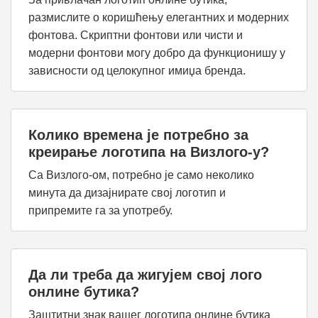
размислите о коришћењу елегантних и модерних
фонтова. Скриптни фонтови или чисти и
модерни фонтови могу добро да функционишу у
зависности од целокупног имиџа бренда.
Колико времена је потребно за
креирање логотипа на Визлого-у?
Са Визлого-ом, потребно је само неколико
минута да дизајнирате свој логотип и
припремите га за употребу.
Да ли треба да жигујем свој лого
онлине бутика?
Заштитни знак вашег логотипа онлине бутика