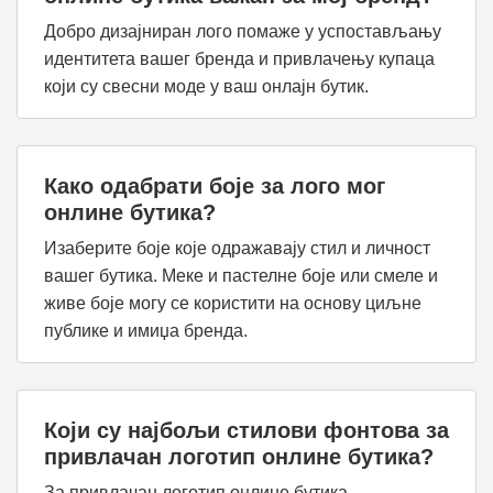
Добро дизајниран лого помаже у успостављању
идентитета вашег бренда и привлачењу купаца
који су свесни моде у ваш онлајн бутик.
Како одабрати боје за лого мог
онлине бутика?
Изаберите боје које одражавају стил и личност
вашег бутика. Меке и пастелне боје или смеле и
живе боје могу се користити на основу циљне
публике и имиџа бренда.
Који су најбољи стилови фонтова за
привлачан логотип онлине бутика?
За привлачан логотип онлине бутика,