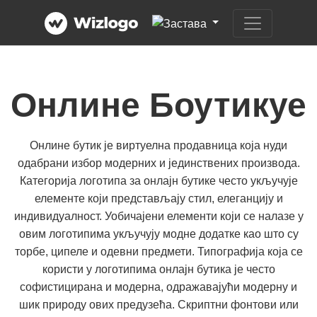
Онлине Боутикуе
Онлине бутик је виртуелна продавница која нуди
одабрани избор модерних и јединствених производа.
Категорија логотипа за онлајн бутике често укључује
елементе који представљају стил, елеганцију и
индивидуалност. Уобичајени елементи који се налазе у
овим логотипима укључују модне додатке као што су
торбе, ципеле и одевни предмети. Типографија која се
користи у логотипима онлајн бутика је често
софистицирана и модерна, одражавајући модерну и
шик природу ових предузећа. Скриптни фонтови или