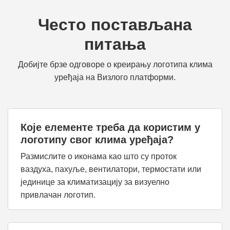
Често постављана
питања
Добијте брзе одговоре о креирању логотипа клима
уређаја на Визлого платформи.
Које елементе треба да користим у
логотипу свог клима уређаја?
Размислите о иконама као што су проток
ваздуха, пахуље, вентилатори, термостати или
јединице за климатизацију за визуелно
привлачан логотип.