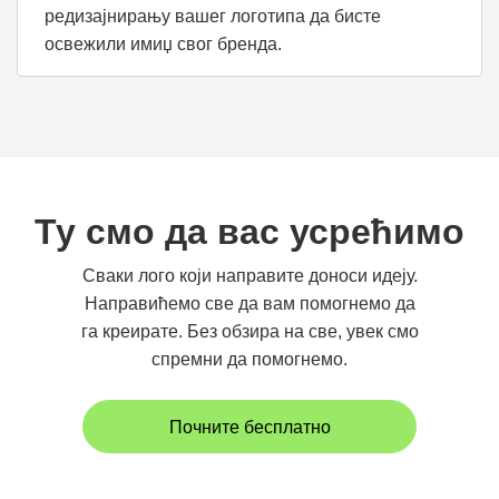
редизајнирању вашег логотипа да бисте
освежили имиџ свог бренда.
Ту смо да вас усрећимо
Сваки лого који направите доноси идеју.
Направићемо све да вам помогнемо да
га креирате. Без обзира на све, увек смо
спремни да помогнемо.
Почните бесплатно