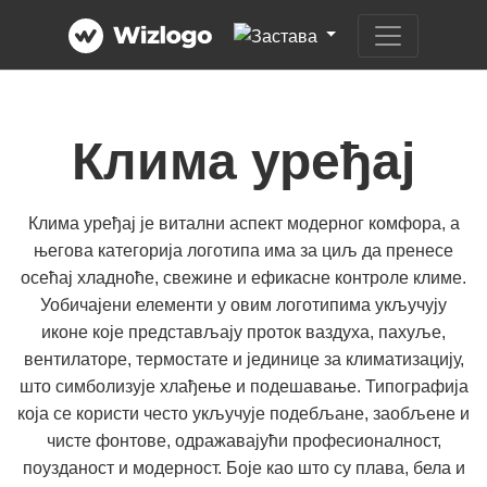
Клима уређај
Клима уређај је витални аспект модерног комфора, а
његова категорија логотипа има за циљ да пренесе
осећај хладноће, свежине и ефикасне контроле климе.
Уобичајени елементи у овим логотипима укључују
иконе које представљају проток ваздуха, пахуље,
вентилаторе, термостате и јединице за климатизацију,
што симболизује хлађење и подешавање. Типографија
која се користи често укључује подебљане, заобљене и
чисте фонтове, одражавајући професионалност,
поузданост и модерност. Боје као што су плава, бела и