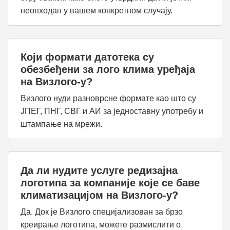
неопходан у вашем конкретном случају.
Који формати датотека су
обезбеђени за лого клима уређаја
на Визлого-у?
Визлого нуди разноврсне формате као што су
ЈПЕГ, ПНГ, СВГ и АИ за једноставну употребу и
штампање на мрежи.
Да ли нудите услуге редизајна
логотипа за компаније које се баве
климатизацијом на Визлого-у?
Да. Док је Визлого специјализован за брзо
креирање логотипа, можете размислити о