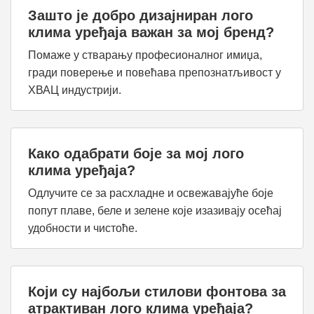
Зашто је добро дизајниран лого
клима уређаја важан за мој бренд?
Помаже у стварању професионалног имиџа,
гради поверење и повећава препознатљивост у
ХВАЦ индустрији.
Како одабрати боје за мој лого
клима уређаја?
Одлучите се за расхладне и освежавајуће боје
попут плаве, беле и зелене које изазивају осећај
удобности и чистоће.
Који су најбољи стилови фонтова за
атрактиван лого клима уређаја?