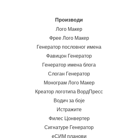
Производи
Лого Макер
Фрее Лого Макер
Генератор пословног имена
Фавицон Генератор
Генератор имена блога
Слоган Генератор
Монограм Лого Макер
Креатор логотипа ВордПресс
Водич за боје
Истражите
Филес Цонвертер
Сигнатуре Генератор
еСИМ планови