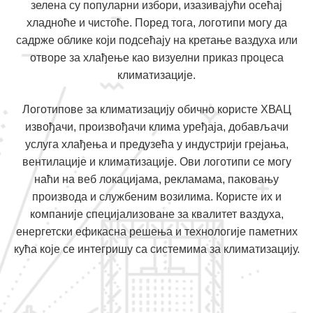
зелена су популарни избори, изазивајући осећај
хладноће и чистоће. Поред тога, логотипи могу да
садрже облике који подсећају на кретање ваздуха или
отворе за хлађење као визуелни приказ процеса
климатизације.
Логотипове за климатизацију обично користе ХВАЦ
извођачи, произвођачи клима уређаја, добављачи
услуга хлађења и предузећа у индустрији грејања,
вентилације и климатизације. Ови логотипи се могу
наћи на веб локацијама, рекламама, паковању
производа и службеним возилима. Користе их и
компаније специјализоване за квалитет ваздуха,
енергетски ефикасна решења и технологије паметних
кућа које се интегришу са системима за климатизацију.