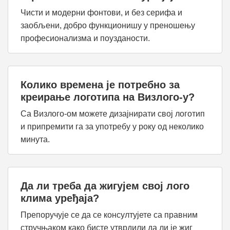
Чисти и модерни фонтови, и без серифа и
заобљени, добро функционишу у преношењу
професионализма и поузданости.
Колико времена је потребно за
креирање логотипа на Визлого-у?
Са Визлого-ом можете дизајнирати свој логотип
и припремити га за употребу у року од неколико
минута.
Да ли треба да жигујем свој лого
клима уређаја?
Препоручује се да се консултујете са правним
стручњаком како бисте утврдили да ли је жиг