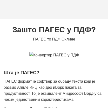
Зашто ПАГЕС у ПДФ?
ПАГЕС то ПДФ Онлине
Шта је ПАГЕС?
ПАГЕС формат је софтвер за обраду текста који је
развио Аппле Инц. као део иВорк пакета за
продуктивност. То је еквивалент Мицрософт Ворд-у са
неким јединственим карактеристикама.