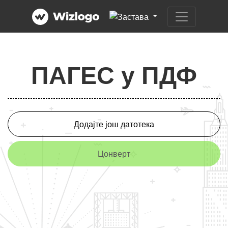
ПАГЕС у ПДФ
Додајте још датотека
Цонверт