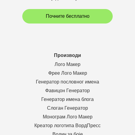
Почните бесплатно
Производи
Лого Макер
Фрее Лого Макер
Генератор пословног имена
Фавицон Генератор
Генератор имена блога
Слоган Генератор
Монограм Лого Макер
Креатор логотипа ВордПресс
Водич за боје