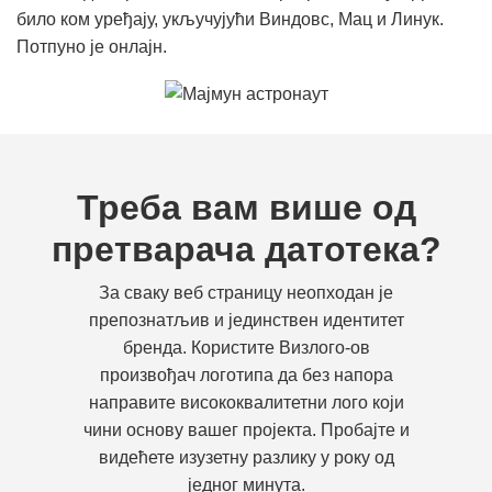
било ком уређају, укључујући Виндовс, Мац и Линук.
Потпуно је онлајн.
Треба вам више од
претварача датотека?
За сваку веб страницу неопходан је
препознатљив и јединствен идентитет
бренда. Користите Визлого-ов
произвођач логотипа да без напора
направите висококвалитетни лого који
чини основу вашег пројекта. Пробајте и
видећете изузетну разлику у року од
једног минута.