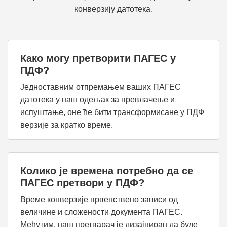
конверзију датотека.
Како могу претворити ПАГЕС у
ПДФ?
Једноставним отпремањем ваших ПАГЕС
датотека у наш одељак за превлачење и
испуштање, оне ће бити трансформисане у ПДФ
верзије за кратко време.
Колико је времена потребно да се
ПАГЕС претвори у ПДФ?
Време конверзије првенствено зависи од
величине и сложености документа ПАГЕС.
Међутим, наш претварач је дизајниран да буде