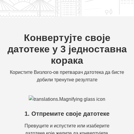
Конвертујте своје
датотеке у 3 једноставна
корака
Користите Визлого-ов претварач датотека да бисте
добили тренутне резултате
1. Отпремите своје датотеке
Превуците и испустите или изаберите
датотеке које желите да конвертујете.