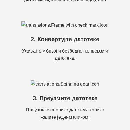
2. Конвертујте датотеке
Уживајте у брзој и безбедној конверзији
датотека.
3. Преузмите датотеке
Преузмите онолико датотека колико
желите једним кликом.