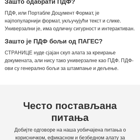
Зашто одабрати ПДФ?
ПДФ, или Портабле Доцумент Формат, је
најпопуларнији формат, укључујући текст и слике.
Универзални је, има одличну сигурност и интерактиван.
Зашто је ПДФ бољи од ПАГЕС?
СТРАНИЦЕ нуде сјајан скуп алата за креирање
докумената, али нису тако универзалне као ПДФ. ПДФ-
ови су генерално бољи за штампање и дељење.
Често постављана
питања
Добијте одговоре на наша уобичајена питања о
корисничком, ефикасном и безбедном алату за