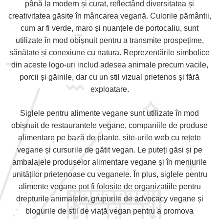
până la modern și curat, reflectând diversitatea și
creativitatea găsite în mâncarea vegană. Culorile pământii,
cum ar fi verde, maro și nuanțele de portocaliu, sunt
utilizate în mod obișnuit pentru a transmite prospețime,
sănătate și conexiune cu natura. Reprezentările simbolice
din aceste logo-uri includ adesea animale precum vacile,
porcii și găinile, dar cu un stil vizual prietenos și fără
exploatare.
Siglele pentru alimente vegane sunt utilizate în mod
obișnuit de restaurantele vegane, companiile de produse
alimentare pe bază de plante, site-urile web cu rețete
vegane și cursurile de gătit vegan. Le puteți găsi și pe
ambalajele produselor alimentare vegane și în meniurile
unităților prietenoase cu veganele. În plus, siglele pentru
alimente vegane pot fi folosite de organizațiile pentru
drepturile animalelor, grupurile de advocacy vegane și
blogurile de stil de viață vegan pentru a promova