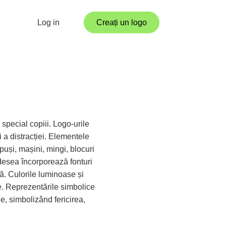
Log in
Creați un logo
 special copiii. Logo-urile
 a distracției. Elementele
ăpuși, mașini, mingi, blocuri
adesea încorporează fonturi
că. Culorile luminoase și
. Reprezentările simbolice
e, simbolizând fericirea,