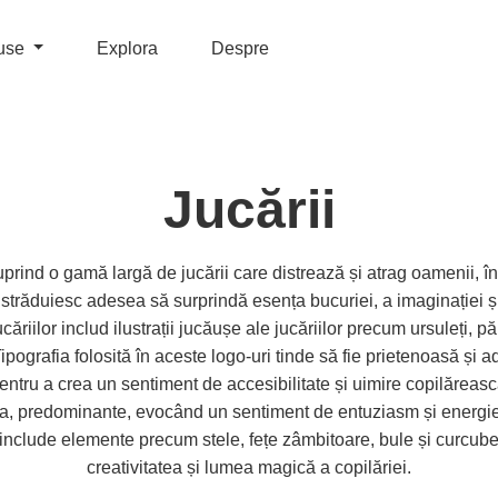
use
Explora
Despre
Jucării
uprind o gamă largă de jucării care distrează și atrag oamenii, în
străduiesc adesea să surprindă esența bucuriei, a imaginației și
ăriilor includ ilustrații jucăușe ale jucăriilor precum ursuleți, p
ipografia folosită în aceste logo-uri tinde să fie prietenoasă și 
pentru a crea un sentiment de accesibilitate și uimire copilăreas
a, predominante, evocând un sentiment de entuziasm și energie
ot include elemente precum stele, fețe zâmbitoare, bule și curcube
creativitatea și lumea magică a copilăriei.