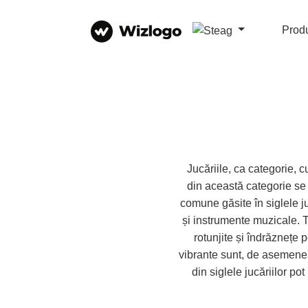
Prod
Jucăriile, ca categorie, c
din această categorie se 
comune găsite în siglele juc
și instrumente muzicale. T
rotunjite și îndrăznețe 
vibrante sunt, de asemene
din siglele jucăriilor p