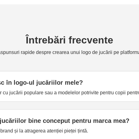
Întrebări frecvente
ăspunsuri rapide despre crearea unui logo de jucării pe platfor
c în logo-ul jucăriilor mele?
or cu jucării populare sau a modelelor potrivite pentru copii pentr
 jucăriilor bine conceput pentru marca mea?
brand și la atragerea atenției pieței țintă.