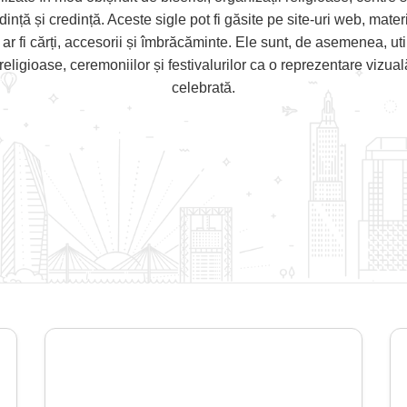
dință și credință. Aceste sigle pot fi găsite pe site-uri web, mater
 ar fi cărți, accesorii și îmbrăcăminte. Ele sunt, de asemenea, uti
eligioase, ceremoniilor și festivalurilor ca o reprezentare vizual
celebrată.