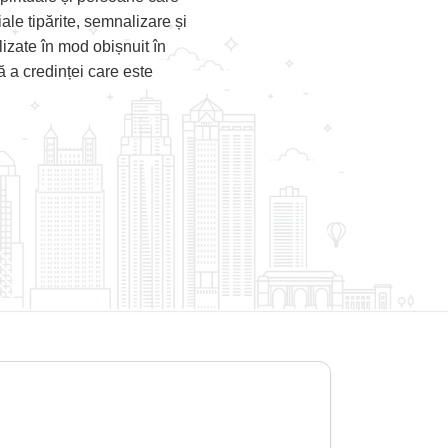
iale tipărite, semnalizare și
lizate în mod obișnuit în
ă a credinței care este