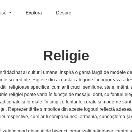
use
Explora
Despre
Religie
înrădăcinat al culturii umane, inspiră o gamă largă de modele de
ințe și credințe. Siglele din această categorie încorporează ade
diții religioase specifice, cum ar fi cruci, semilune, stele, mâini, 
urile religiei poate varia în funcție de mesajul dorit, cu fonturi 
tradiționale și formale, în timp ce fonturile curate și moderne sun
i. Reprezentările simbolice din aceste logouri reflectă adesea v
giei respective, cum ar fi compasiunea, armonia, cunoașterea și sp
ilizate în mod obișnuit de biserici, organizații religioase, centre 