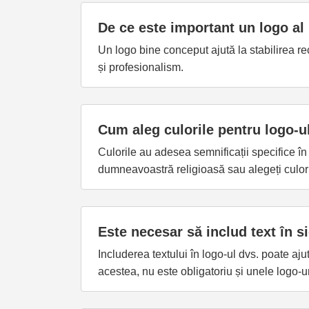
De ce este important un logo al 
Un logo bine conceput ajută la stabilirea rec
și profesionalism.
Cum aleg culorile pentru logo-ul
Culorile au adesea semnificații specifice în d
dumneavoastră religioasă sau alegeți culori
Este necesar să includ text în si
Includerea textului în logo-ul dvs. poate aju
acestea, nu este obligatoriu și unele logo-u