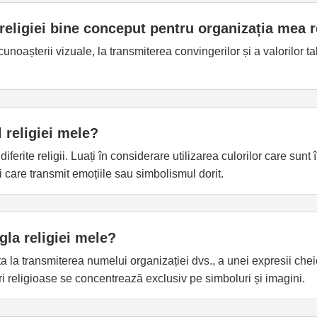
religiei bine conceput pentru organizația mea 
unoașterii vizuale, la transmiterea convingerilor și a valorilor t
 religiei mele?
iferite religii. Luați în considerare utilizarea culorilor care sunt 
 care transmit emoțiile sau simbolismul dorit.
gla religiei mele?
ta la transmiterea numelui organizației dvs., a unei expresii cheie
ri religioase se concentrează exclusiv pe simboluri și imagini.