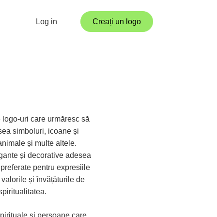
Log in
Creați un logo
 logo-uri care urmăresc să
sea simboluri, icoane și
animale și multe altele.
elegante și decorative adesea
t preferate pentru expresiile
alorile și învățăturile de
iritualitatea.
spirituale și persoane care