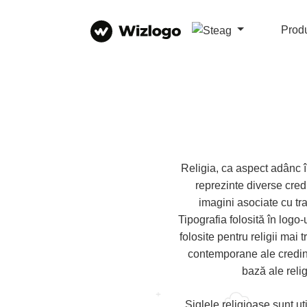
Prod
Religia, ca aspect adânc 
reprezinte diverse cred
imagini asociate cu tra
Tipografia folosită în logo-
folosite pentru religii mai 
contemporane ale credințe
bază ale reli
Siglele religioase sunt ut