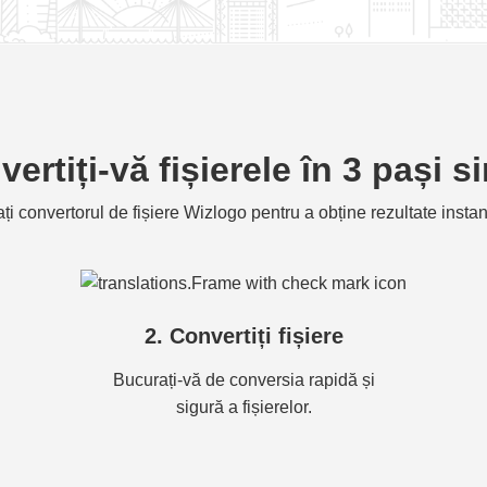
ertiți-vă fișierele în 3 pași s
zați convertorul de fișiere Wizlogo pentru a obține rezultate insta
2. Convertiți fișiere
Bucurați-vă de conversia rapidă și
sigură a fișierelor.