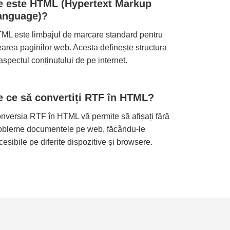
e este HTML (Hypertext Markup
anguage)?
ML este limbajul de marcare standard pentru
earea paginilor web. Acesta definește structura
 aspectul conținutului de pe internet.
e ce să convertiți RTF în HTML?
nversia RTF în HTML vă permite să afișați fără
obleme documentele pe web, făcându-le
cesibile pe diferite dispozitive și browsere.