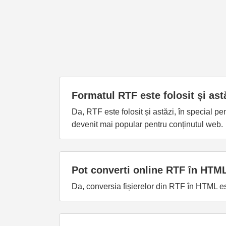
Formatul RTF este folosit și ast
Da, RTF este folosit și astăzi, în special p
devenit mai popular pentru conținutul web.
Pot converti online RTF în HTM
Da, conversia fișierelor din RTF în HTML est