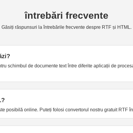
întrebări frecvente
Găsiți răspunsuri la întrebările frecvente despre RTF și HTML.
ăzi?
entru schimbul de documente text între diferite aplicații de proce
L?
e posibilă online. Puteți folosi convertorul nostru gratuit RTF 