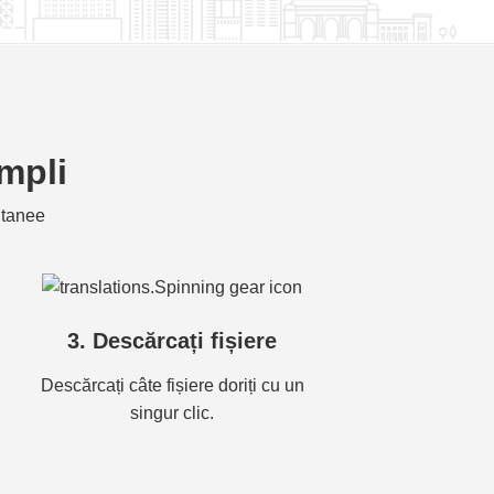
impli
ntanee
3. Descărcați fișiere
Descărcați câte fișiere doriți cu un
singur clic.