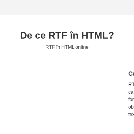
De ce RTF în HTML?
RTF în HTML online
C
RT
ca
fo
ob
tex