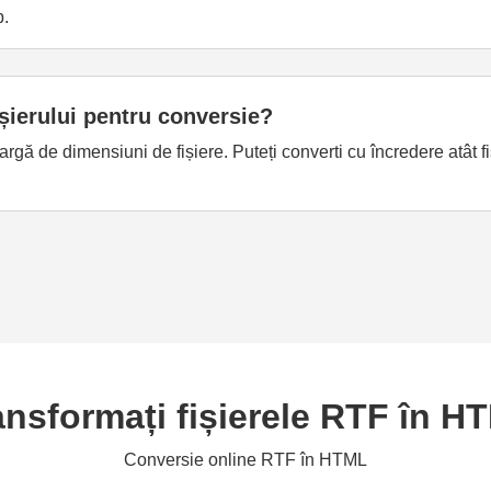
b.
ișierului pentru conversie?
gă de dimensiuni de fișiere. Puteți converti cu încredere atât f
ansformați fișierele RTF în H
Conversie online RTF în HTML