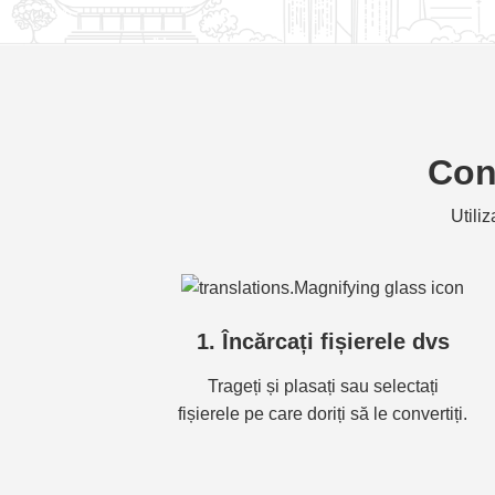
Conv
Utili
1. Încărcați fișierele dvs
Trageți și plasați sau selectați
fișierele pe care doriți să le convertiți.