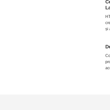
C
L
HT
cr
și
D
Co
pr
ac