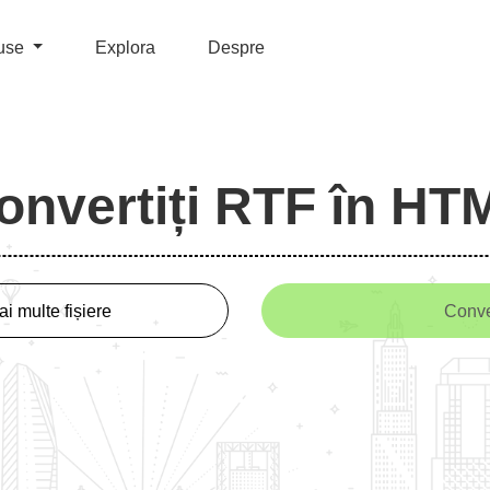
use
Explora
Despre
onvertiți RTF în HT
i multe fișiere
Conve