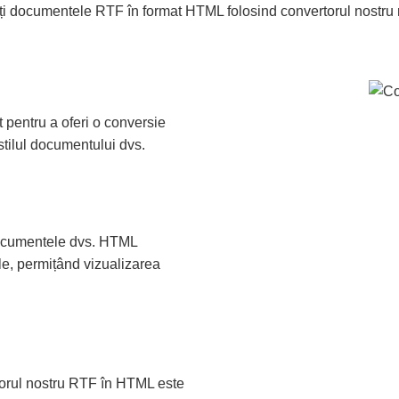
ți documentele RTF în format HTML folosind convertorul nostru r
pentru a oferi o conversie
stilul documentului dvs.
documentele dvs. HTML
ele, permițând vizualizarea
rtorul nostru RTF în HTML este