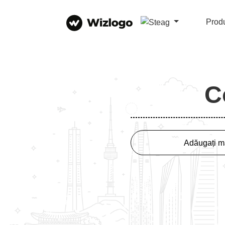
Prod
C
Adăugați ma