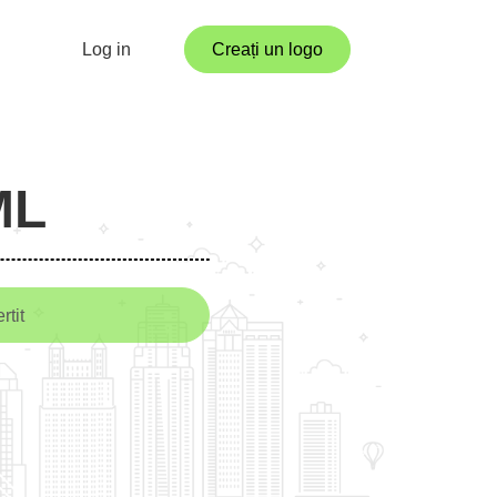
Log in
Creați un logo
ML
rtit