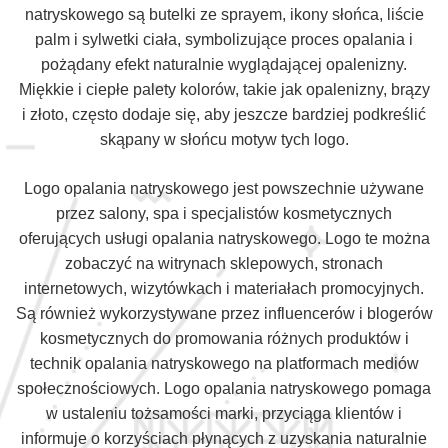
natryskowego są butelki ze sprayem, ikony słońca, liście
palm i sylwetki ciała, symbolizujące proces opalania i
pożądany efekt naturalnie wyglądającej opalenizny.
Miękkie i ciepłe palety kolorów, takie jak opalenizny, brązy
i złoto, często dodaje się, aby jeszcze bardziej podkreślić
skąpany w słońcu motyw tych logo.
Logo opalania natryskowego jest powszechnie używane
przez salony, spa i specjalistów kosmetycznych
oferujących usługi opalania natryskowego. Logo te można
zobaczyć na witrynach sklepowych, stronach
internetowych, wizytówkach i materiałach promocyjnych.
Są również wykorzystywane przez influencerów i blogerów
kosmetycznych do promowania różnych produktów i
technik opalania natryskowego na platformach mediów
społecznościowych. Logo opalania natryskowego pomaga
w ustaleniu tożsamości marki, przyciąga klientów i
informuje o korzyściach płynących z uzyskania naturalnie