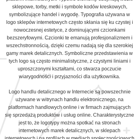
sklepowe, torby, metki i symbole kodów kreskowych,
symbolizujące handel i wygodę. Typografia używana w
logo sklepów internetowych często skłania się ku czystej i
nowoczesnej estetyce, z dominującymi czcionkami
bezszeryfowymi. Czcionki te emanują profesjonalizmem i
wszechstronnością, dzięki czemu nadają się dla szerokiej
gamy marek detalicznych. Symboliczne przedstawienia w
tych logo są często minimalistyczne, z czystymi liniami i
uproszczonymi kształtami, co stwarza poczucie
wiarygodności i przyjazności dla użytkownika.
Logo handlu detalicznego w Internecie są powszechnie
używane w witrynach handlu elektronicznego, na
platformach handlowych online i w firmach zajmujących
się sprzedażą produktów i usług online. Charakterystyczne
jest to, że logotypy można spotkać na stronach
internetowych marek detalicznych, w sklepach
internetowych i na profilach w mediach społecznościowych