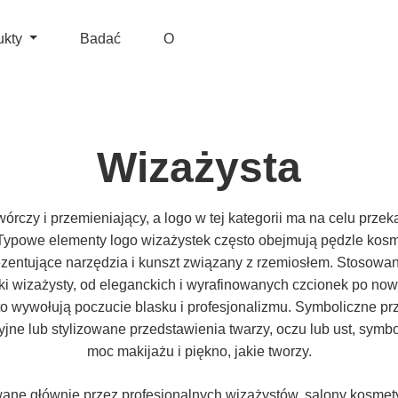
ukty
Badać
O
Wizażysta
órczy i przemieniający, a logo w tej kategorii ma na celu przek
. Typowe elementy logo wizażystek często obejmują pędzle kosmet
zentujące narzędzia i kunszt związany z rzemiosłem. Stosowana
arki wizażysty, od eleganckich i wyrafinowanych czcionek po no
to wywołują poczucie blasku i profesjonalizmu. Symboliczne pr
jne lub stylizowane przedstawienia twarzy, oczu lub ust, symbo
moc makijażu i piękno, jakie tworzy.
wane głównie przez profesjonalnych wizażystów, salony kosmet