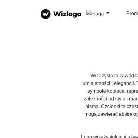
Prod
Wizażysta to zawód tw
umiejętności i elegancji
symbole kobiece, repre
zależności od stylu i m
pisma. Czcionki te częs
mogą zawierać abstrakcy
Logo wizażystek jest uży