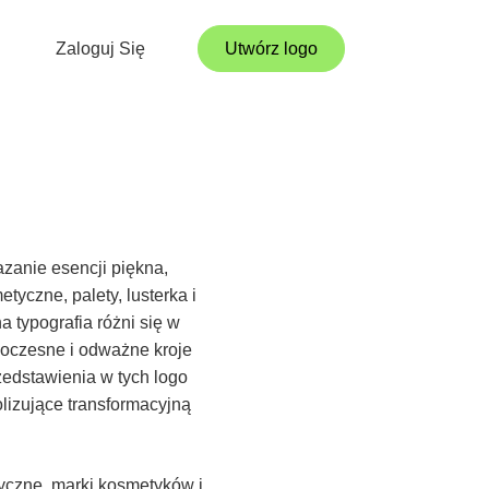
Zaloguj Się
Utwórz logo
azanie esencji piękna,
yczne, palety, lusterka i
 typografia różni się w
woczesne i odważne kroje
zedstawienia w tych logo
lizujące transformacyjną
yczne, marki kosmetyków i