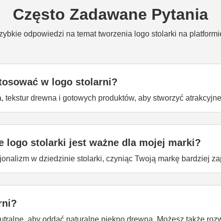
Często Zadawane Pytania
zybkie odpowiedzi na temat tworzenia logo stolarki na platformi
tosować w logo stolarni?
tekstur drewna i gotowych produktów, aby stworzyć atrakcyjne 
 logo stolarki jest ważne dla mojej marki?
nalizm w dziedzinie stolarki, czyniąc Twoją markę bardziej z
rni?
 neutralne, aby oddać naturalne piękno drewna. Możesz także ro