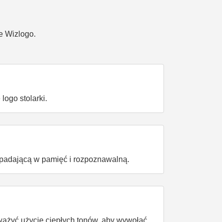
e Wizlogo.
logo stolarki.
apadającą w pamięć i rozpoznawalną.
zważyć użycie ciepłych tonów, aby wywołać