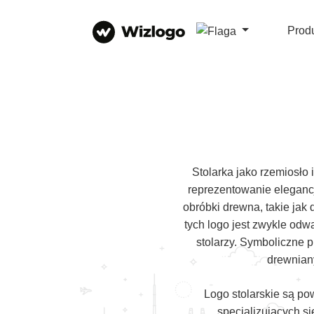
Prod
Stolarka jako rzemiosło 
reprezentowanie elegancj
obróbki drewna, takie jak 
tych logo jest zwykle odwa
stolarzy. Symboliczne 
drewniany
Logo stolarskie są po
specjalizujących si