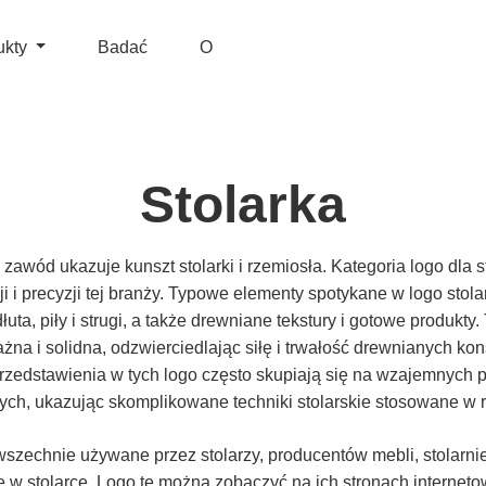
ukty
Badać
O
Stolarka
i zawód ukazuje kunszt stolarki i rzemiosła. Kategoria logo dla s
i i precyzji tej branży. Typowe elementy spotykane w logo stola
dłuta, piły i strugi, a także drewniane tekstury i gotowe produkt
żna i solidna, odzwierciedlając siłę i trwałość drewnianych ko
przedstawienia w tych logo często skupiają się na wzajemnych
ch, ukazując skomplikowane techniki stolarskie stosowane w 
wszechnie używane przez stolarzy, producentów mebli, stolarnie
ę w stolarce. Logo te można zobaczyć na ich stronach internet