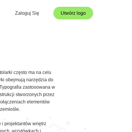
Zaloguj Się
Utwórz logo
tolarki często ma na celu
rki obejmują narzędzia do
y. Typografia zastosowana w
nstrukcji stworzonych przez
 połączeniach elementów
rzemiośle.
 i projektantów wnętrz
owych, wizytówkach i