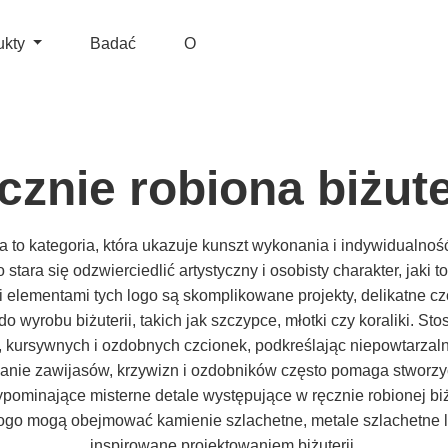
ukty
Badać
O
cznie robiona biżute
na to kategoria, która ukazuje kunszt wykonania i indywidualn
o stara się odzwierciedlić artystyczny i osobisty charakter, jaki 
i elementami tych logo są skomplikowane projekty, delikatne cz
o wyrobu biżuterii, takich jak szczypce, młotki czy koraliki. St
, kursywnych i ozdobnych czcionek, podkreślając niepowtarzaln
danie zawijasów, krzywizn i ozdobników często pomaga stworzy
ypominające misterne detale występujące w ręcznie robionej biż
logo mogą obejmować kamienie szlachetne, metale szlachetne lu
inspirowane projektowaniem biżuterii.