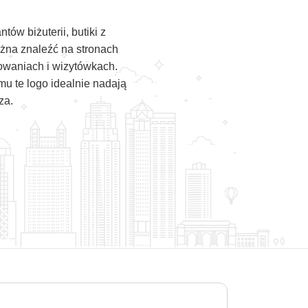
ów biżuterii, butiki z
ożna znaleźć na stronach
kowaniach i wizytówkach.
mu te logo idealnie nadają
za.