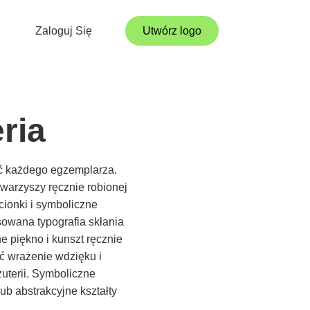
Zaloguj Się
Utwórz logo
ria
ość każdego egzemplarza.
towarzyszy ręcznie robionej
cionki i symboliczne
osowana typografia skłania
e piękno i kunszt ręcznie
ć wrażenie wdzięku i
uterii. Symboliczne
b abstrakcyjne kształty