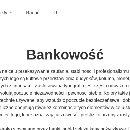
ukty
Badać
O
Bankowość
a celu przekazywanie zaufania, stabilności i profesjonalizmu
ych logo są kultowe przedstawienia budynków, kolumn, monet, 
ych z finansami. Zastosowana typografia jest często odważna i 
wołują poczucie niezawodności i pewności siebie. Kolory takie ja
zechnie używane, aby wzbudzić poczucie bezpieczeństwa i dob
liczne obejmują również kombinacje tych elementów w celu stw
ięć logo, które oznaczają uczciwość i prestiż kojarzony z inst
roko stosowane przez banki, spółdzielcze kasy pożyczkowe, fi