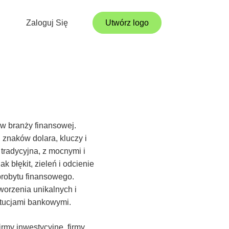
Zaloguj Się
Utwórz logo
 w branży finansowej.
znaków dolara, kluczy i
tradycyjna, z mocnymi i
k błękit, zieleń i odcienie
robytu finansowego.
orzenia unikalnych i
ytucjami bankowymi.
rmy inwestycyjne, firmy