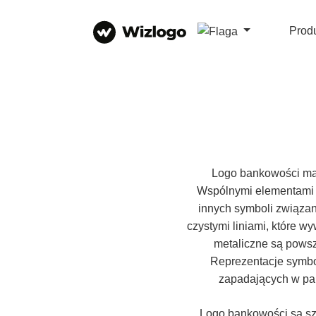
Prod
Logo bankowości ma n
Wspólnymi elementami t
innych symboli związan
czystymi liniami, które wy
metaliczne są pows
Reprezentacje symbo
zapadających w pam
Logo bankowości są sze