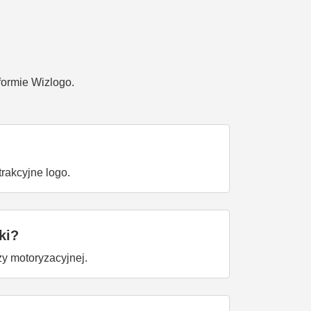
formie Wizlogo.
rakcyjne logo.
ki?
ży motoryzacyjnej.