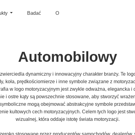
ukty
Badać
O
Automobilowy
wierciedla dynamiczny i innowacyjny charakter branży. Te logo
y, koła, prędkościomierze i inne symbole związane z motoryzacj
rafia w logo motoryzacyjnym jest zwykle odważna, elegancka i
nie i ostre kąty są powszechnie stosowane, aby stworzyć wraż
 symboliczne mogą obejmować abstrakcyjne symbole przedstaw
nie kultowych cech motoryzacyjnych. Celem tych logo jest stworz
wizualnej, która oddaje istotę świata motoryzacji.
szeroko stosowane przez producentów samochodów, dealerów,