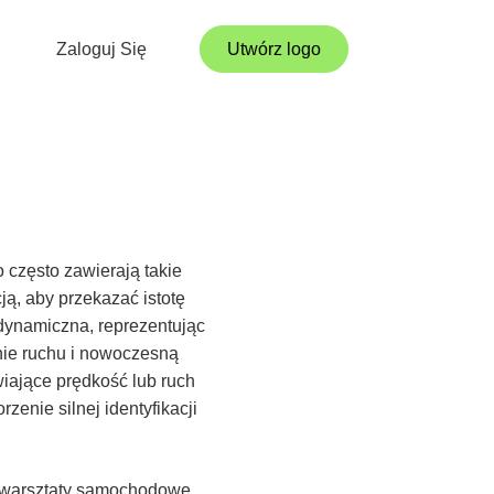
Zaloguj Się
Utwórz logo
 często zawierają takie
ą, aby przekazać istotę
 dynamiczna, reprezentując
enie ruchu i nowoczesną
iające prędkość lub ruch
enie silnej identyfikacji
 warsztaty samochodowe,