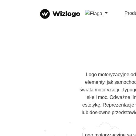
Prod
Logo motoryzacyjne odz
elementy, jak samochod
świata motoryzacji. Typog
siłę i moc. Odważne li
estetykę. Reprezentacje
lub dosłowne przedstawie
Logo motoryzacyjne są 