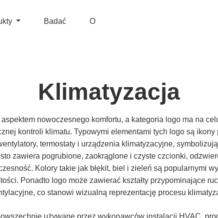
ukty
Badać
O
Klimatyzacja
ym aspektem nowoczesnego komfortu, a kategoria logo ma na ce
cznej kontroli klimatu. Typowymi elementami tych logo są ikon
 wentylatory, termostaty i urządzenia klimatyzacyjne, symbolizują
to zawiera pogrubione, zaokrąglone i czyste czcionki, odzwier
esność. Kolory takie jak błękit, biel i zieleń są popularnymi 
stości. Ponadto logo może zawierać kształty przypominające ruc
tylacyjne, co stanowi wizualną reprezentację procesu klimatyza
 powszechnie używane przez wykonawców instalacji HVAC, prod