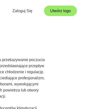
Zaloguj Się
Utwórz logo
lu przekazywanie poczucia
y przedstawiające przepływ
ce chłodzenie i regulację.
ciedlające profesjonalizm,
wyborami, wywołującymi
h powietrza lub otwory
cji.
ucentów klimatyzacji,