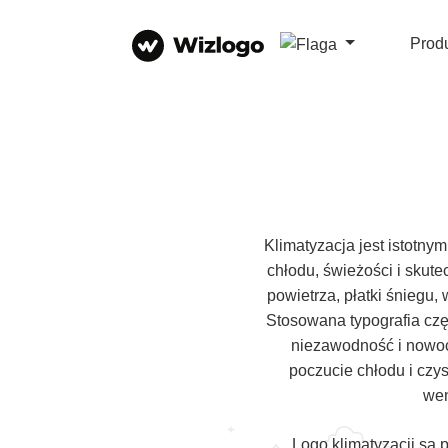
Prod
Klimatyzacja jest istotn
chłodu, świeżości i skute
powietrza, płatki śniegu,
Stosowana typografia częs
niezawodność i nowocz
poczucie chłodu i czy
wen
Logo klimatyzacji są